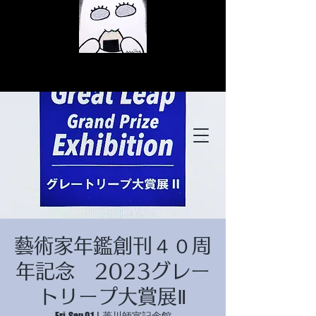
© Copyright
© Copyright
藝術家年鑑創刊４０周
© Copyright
年記念 2023グレー
トリープ大賞展Ⅱ
Fri, Sep 01
  |  
菱川師宣記念館