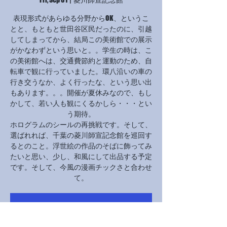
表現形式があらゆる分野からOK、というこ
とと、もともと世田谷区民だったのに、引越
してしまってから、結局この美術館での展示
がかなわずという思いと。。学生の時は、こ
の美術館へは、交通費節約と運動のため、自
転車で観に行っていました。環八沿いの車の
行き交うなか、よく行ったな、という思い出
もあります。。。開催が夏休みなので、もし
かして、若い人も観にくるかしら・・・とい
う期待。
ホログラムのシールの再挑戦です。そして、
選ばれれば、千葉の菱川師宣記念館を巡回す
るとのこと。浮世絵の作品のそばに飾ってみ
たいと思い、少し、和風にして出品する予定
です。そして、今風の漫画チックさと合わせ
チケットは販売されていません
他のイベントを見る