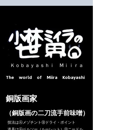
​ Ｋｏｂａｙａｓｈｉ Ⅿｉｉｒａ​
The world of Miira Kobayashi
​銅版画家
​（銅版画の二刀流手前味噌）
​技法はⒶメゾチントⒷドライ・ポイント
道具はⒶベルソー（ルーレット）Ⓑニードル