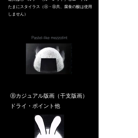
​たまにスタイラス（Ⓐ・Ⓑ共、腐食の酸は使用
しません）
Pastel-like mezzotint
​Ⓑカジュアル版画（干支版画）
ドライ・ポイント他