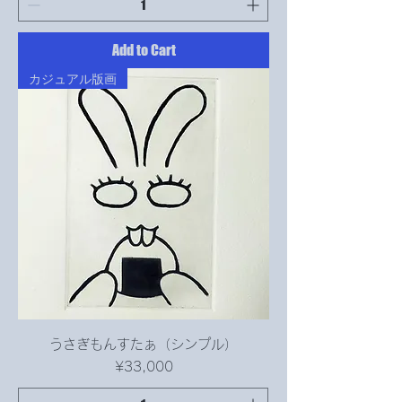
Add to Cart
カジュアル版画
うさぎもんすたぁ（シンプル）
Price
¥33,000