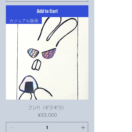
Add to Cart
カジュアル版画
フン!!（ギラギラ）
Price
¥33,000