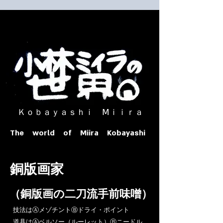
​ Ｋｏｂａｙａｓｈｉ Ⅿｉｉｒａ​
The world of Miira Kobayashi
​銅版画家
​（銅版画の二刀流手前味噌）
​技法はⒶメゾチントⒷドライ・ポイント
道具はⒶベルソー（ルーレット）Ⓑニードル