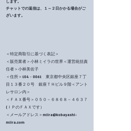
します。
チャットでの返信は、１～２日かかる場合がご
ざいます。
＜特定商取引に基づく表記＞
＜販売業者＞小林ミイラの世界＜運営統括責
任者＞小林美佐子
＜住所＞104－0061 東京都中央区銀座７丁
目１３番２０号 銀座ＴＨビル９階＜アント
レサロン内＞
​＜ＦＡＸ番号＞０５０－６８６８－４６３７
(ＩＰのＦＡＸです）
＜メールアドレス＞
miira@kobayashi-
miira.com