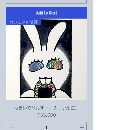
Add to Cart
カジュアル版画
うまいでやんす（ナチュラル色）
Price
¥33,000