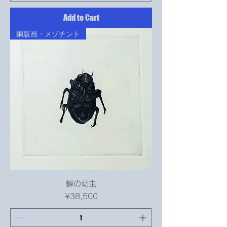
Add to Cart
銅版画・メゾチント
蝉の幼虫
Price
¥38,500