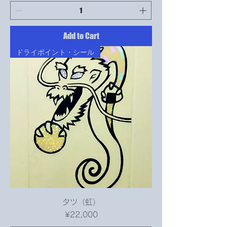
Add to Cart
ドライポイント・シール
タツ（虹）
Price
¥22,000