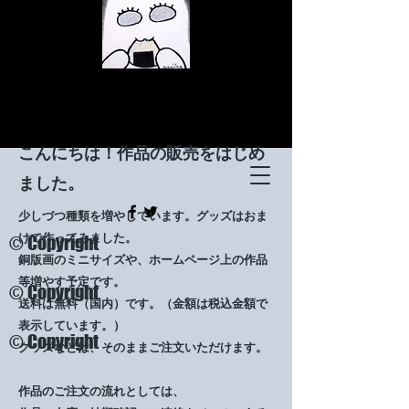
​こんにちは！作品の販売をはじめ
ました。
少しづつ種類を増やしています。グッズはおま
© Copyright
けで作ってみました。
​銅版画のミニサイズや、ホームページ上の作品
等増やす予定です。
© Copyright
送料は無料（国内）です。（金額は税込金額で
表示しています。）​
© Copyright
グッズなどは、そのままご注文いただけます。
作品のご注文の流れとしては、