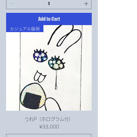
Add to Cart
カジュアル版画
うれP（ホログラム付）
Price
¥33,000