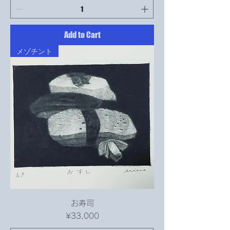
Add to Cart
メゾチント
お寿司
Price
¥33,000