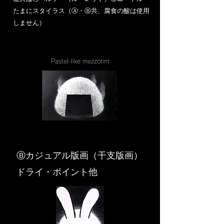
​たまにスタイラス（Ⓐ・Ⓑ共、腐食の酸は使用
しません）
Pastel-like mezzotint
​Ⓑカジュアル版画（干支版画）
ドライ・ポイント他