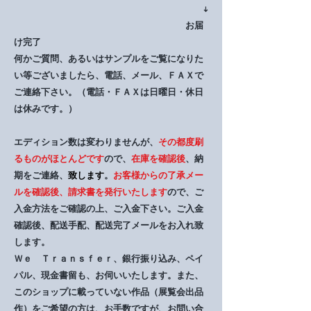
↓
お届
け完了
何かご質問、あるいはサンプルをご覧になりた
い等ございましたら、電話、メール、ＦＡＸで
ご連絡下さい。（電話・ＦＡＸは日曜日・休日
は休みです。）
エディション数は変わりませんが、
その都度刷
るものがほとんどです
ので、
在庫を確認後
、納
期をご連絡、
致します
。
お客様からの了承メー
ルを確認後、請求書を発行いたします
ので、ご
入金方法をご確認の上、ご入金下さい。ご入金
確認後、配送手配、配送完了メールをお入れ致
します。
Ｗｅ Ｔｒａｎｓｆｅｒ、銀行振り込み、ペイ
パル、現金書留も、お伺いいたします。また、
このショップに載っていない作品（展覧会出品
作）をご希望の方は、お手数ですが、お問い合