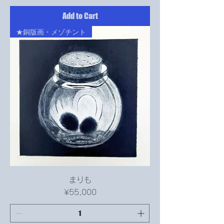
Add to Cart
★銅版画・メゾチント
まりも
Price
¥55,000