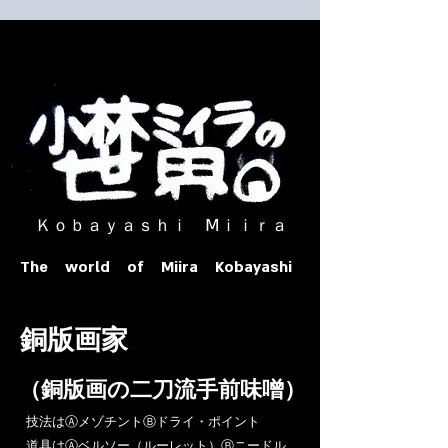
​ Ｋｏｂａｙａｓｈｉ Ⅿｉｉｒａ​
The world of Miira Kobayashi
​銅版画家
​（銅版画の二刀流手前味噌）
​技法はⒶメゾチントⒷドライ・ポイント
道具はⒶベルソー（ルーレット）Ⓑニードル