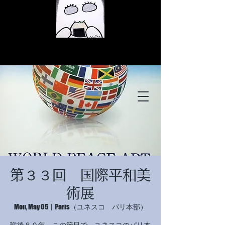
© Copyright
© Copyright
第３３回 国際平和美
© Copyright
術展
Mon, May 05
  |  
Paris（ユネスコ パリ本部）
戦後８０年。この節目で、ユネスコのパリ本