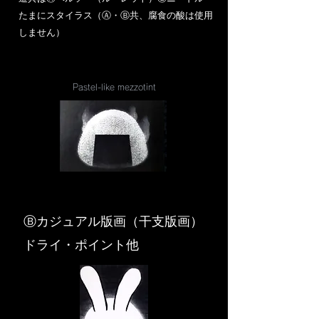
​たまにスタイラス（Ⓐ・Ⓑ共、腐食の酸は使用
しません）
Pastel-like mezzotint
​Ⓑカジュアル版画（干支版画）
ドライ・ポイント他