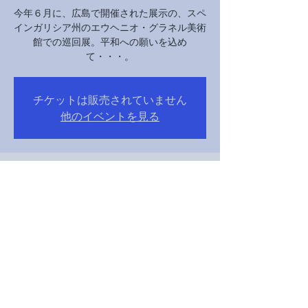
今年６月に、広島で開催された展示の、スペ
インガリシア州のエウヘニオ・グラネル美術
館での巡回展。平和への願いを込め
て・・・。
チケットは販売されていません
他のイベントを見る
Time & Location
Oct 16, 2024, 10:00 AM – Oct 22, 2024, 6:00 PM
サンティアゴ・デ・コンポステーラ（エウヘ
ニオ・グラネル財団美術館）, スペイン 〒
15702 ア・コルーニャ サンティアゴ・デ・コ
ンポステーラ