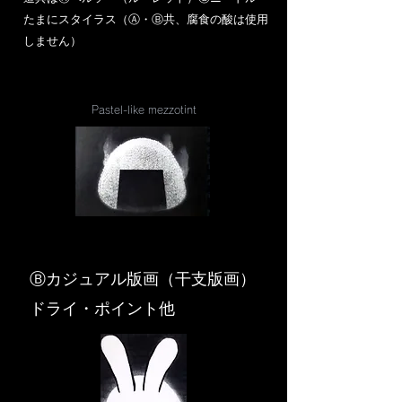
​たまにスタイラス（Ⓐ・Ⓑ共、腐食の酸は使用
しません）
Pastel-like mezzotint
​Ⓑカジュアル版画（干支版画）
ドライ・ポイント他