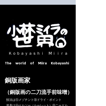
​ Ｋｏｂａｙａｓｈｉ Ⅿｉｉｒａ​
The world of Miira Kobayashi
​銅版画家
​（銅版画の二刀流手前味噌）
​技法はⒶメゾチントⒷドライ・ポイント
道具はⒶベルソー（ルーレット）Ⓑニードル