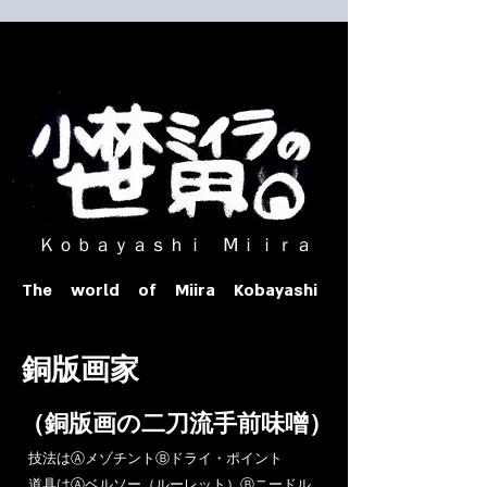
​ Ｋｏｂａｙａｓｈｉ Ⅿｉｉｒａ​
The world of Miira Kobayashi
​銅版画家
​（銅版画の二刀流手前味噌）
​技法はⒶメゾチントⒷドライ・ポイント
道具はⒶベルソー（ルーレット）Ⓑニードル