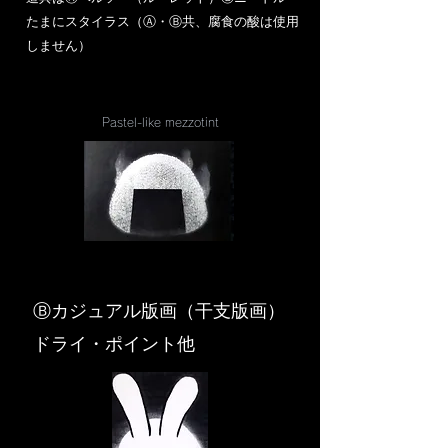
​たまにスタイラス（Ⓐ・Ⓑ共、腐食の酸は使用
しません）
Pastel-like mezzotint
​Ⓑカジュアル版画（干支版画）
ドライ・ポイント他