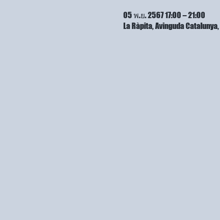
05 พ.ย. 2567 17:00 – 21:00
La Ràpita, Avinguda Cataluny