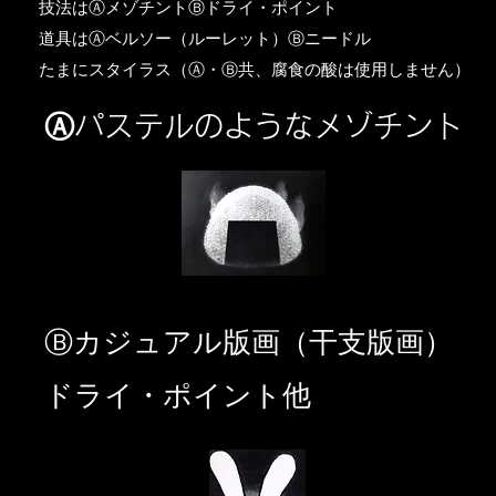
​技法はⒶメゾチントⒷドライ・ポイント
道具はⒶベルソー（ルーレット）Ⓑニードル
​たまにスタイラス（Ⓐ・Ⓑ共、腐食の酸は使用しません）
Ⓐパステルのようなメゾチント
​Ⓑカジュアル版画（干支版画）
ドライ・ポイント他