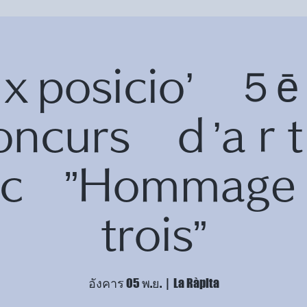
ｘposicio’ 
oncurs ｄ’a
fic ”Homma
trois”
อังคาร 05 พ.ย.
  |  
La Ràpita