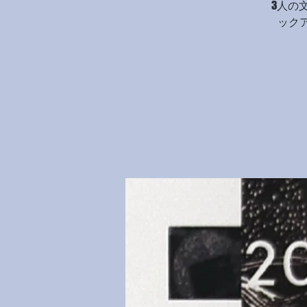
3人の
ック