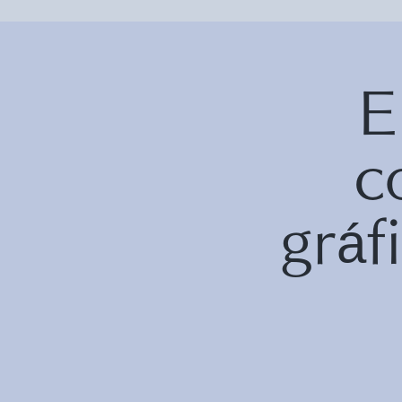
E
c
grá