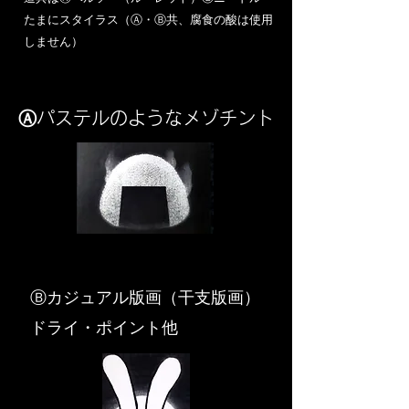
​たまにスタイラス（Ⓐ・Ⓑ共、腐食の酸は使用
しません）
Ⓐパステルのようなメゾチント
​Ⓑカジュアル版画（干支版画）
ドライ・ポイント他