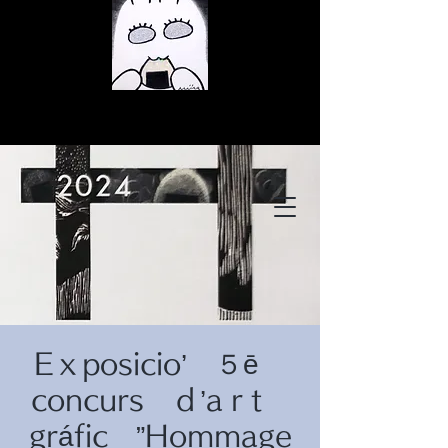
© สงวนลิขสิทธิ์
© สงวนลิขสิทธิ์
Eｘposicio’ ５ē
© สงวนลิขสิทธิ์
concurs ｄ’aｒt
gráfic ”Hommage