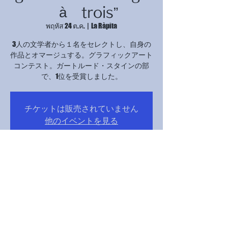
à trois”
พฤหัส 24 ต.ค.
  |  
La Ràpita
3人の文学者から１名をセレクトし、自身の
作品とオマージュする。グラフィックアート
コンテスト。ガートルード・スタインの部
で、1位を受賞しました。
チケットは販売されていません
他のイベントを見る
เวลาและสถานที่
24 ต.ค. 2567 17:00 – 21:00
La Ràpita, Avinguda Catalunya, 12B, 43540 La
Ràpita, Tarragona, スペイン