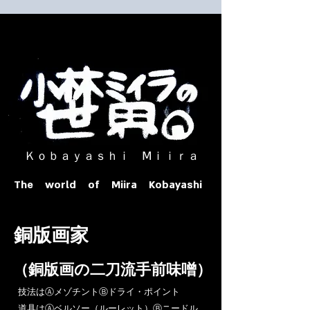
​ Ｋｏｂａｙａｓｈｉ Ⅿｉｉｒａ​
The world of Miira Kobayashi
​銅版画家
​（銅版画の二刀流手前味噌）
​技法はⒶメゾチントⒷドライ・ポイント
道具はⒶベルソー（ルーレット）Ⓑニードル