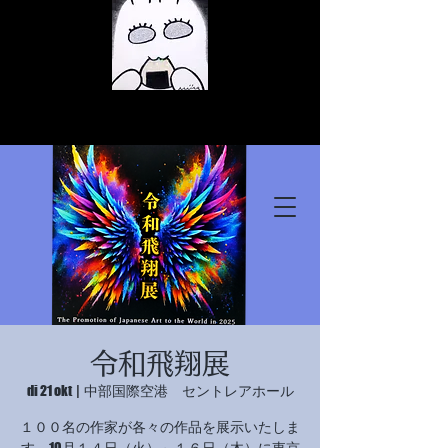
© Copyright
© Copyright
令和飛翔展
© Copyright
di 21 okt
  |  
中部国際空港 セントレアホール
１００名の作家が各々の作品を展示いたしま
す。10月１４日（火）～１６日（木）に東京