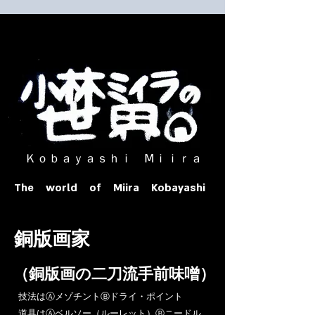
​ Ｋｏｂａｙａｓｈｉ Ⅿｉｉｒａ​
The world of Miira Kobayashi
​銅版画家
​（銅版画の二刀流手前味噌）
​技法はⒶメゾチントⒷドライ・ポイント
道具はⒶベルソー（ルーレット）Ⓑニードル