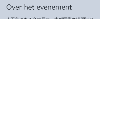
Over het evenement
人工島にある名古屋の、中部国際空港開港２
０周年を迎えてのイベントの一つです。
空港内は、ボーイング７８７初号機の実機の
展示、体験型のワークショップ、
ヨーロッパ風の街並みのレンガ通りと、日本
の下町情緒が漂うちょうちん横丁
などがある、アミューズメントスポットで
す。
その中の、セントレアホールで開催いたしま
す。
是非、お気軽にお立ち寄り、ご高覧下さい。
Meer weergeven
Deel dit evenement