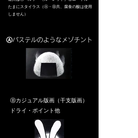
​たまにスタイラス（Ⓐ・Ⓑ共、腐食の酸は使用
しません）
Ⓐパステルのようなメゾチント
​Ⓑカジュアル版画（干支版画）
ドライ・ポイント他