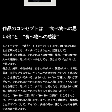
​作品のコンセプトは ″食べ物への思
い出″と ″食べ物への感謝″
モノトーンで、 ″過去″ をイメージしています。(食べものはほ
とんど眺めるより、すぐ食べてしまうため、記憶として
）
作品を通して皆様の、それぞれのその食べ物、場所、一緒に食べた
人への感謝や、思い出のツールとしても、楽しんでいただければ、
と思います。
例えば、納豆。小粒が好き、ひきわりがいい、国産がいい、ネギは
必須、玉子をプラスする、たくさんかき混ぜないとおいしく感じな
い、かき混ぜないで食べる、あるいは、ネバネバが嫌い、臭いが苦
手など、それぞれの方々のこだわりがあると思います。そんなこだ
わりを感じて、思い出して、クスリ、と笑ったり、友達あるいは家
族、大切な人とそのこだわりを共有して盛り上がったり・・・。
そんな ″食べ物への思い出″・″食べ物への感謝″ になるきっか
け、ツールになればと思います。また、なるべく対象物を、簡略化
したデザインにして、アイコン、共通の何か、懐かしいものを表現
できればと思います。