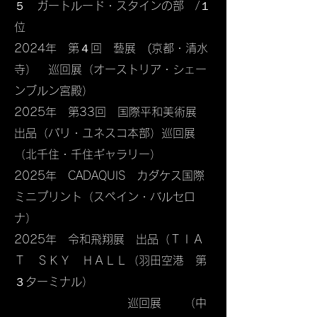
５ ガートルード・スタインの部 /１
位
​2024年 第４回 藝展 (京都・清水
寺） 巡回展（オーストリア・シェー
ンブルン宮殿）
​2025年 第33回 国際平和美術展
出品（パリ・ユネスコ本部）巡回展
（北千住・千住ギャラリー）​
2025年 CADAQUIS カダケス国際
ミニプリント（スペイン・バルセロ
ナ）
​2025年 令和飛翔展 出品（ＴＩＡ
Ｔ ＳＫＹ ＨＡＬＬ（羽田空港 第
３ターミナル）
​ 巡回展 （中