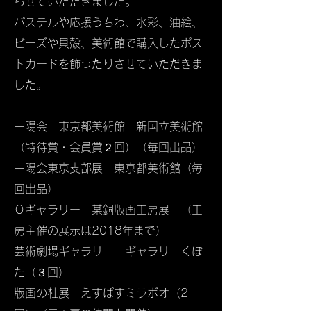
らせていただきました。
パステルや応援うちわ、水彩、油絵、
ビーズや貝殻、美術館で購入したポス
トカードを飾ったりさせていただきま
した。
一陽会 東京都美術館 新国立美術館
（特待賞・会員賞２回）​（毎回出品）
一陽会東京支部展 東京都美術館（毎
回出品）
Ｏギャラリー 某銅版画工房展 （工
房主催の展示は2018年まで）
芸術劇場ギャラリー ギャラリーくぼ
た（３回）
版画の杜展 えすぱすミラボオ（2