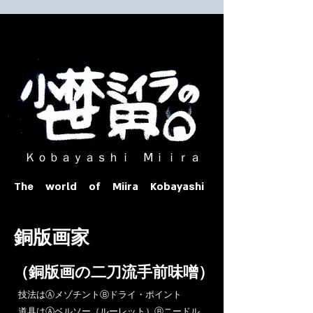
​ Ｋｏｂａｙａｓｈｉ Ⅿｉｉｒａ​
The world of Miira Kobayashi
​銅版画家
​（銅版画の二刀流手前味噌）
​技法はⒶメゾチントⒷドライ・ポイント
道具はⒶベルソー（ルーレット）Ⓑニードル