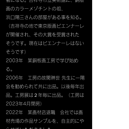
者になる。吉祥寺市立美術館に、銅版
画のカラーメゾチントの祖、
浜口陽三さんの部屋がある事を知る。
（吉祥寺の地で東京版画ビエンナーレ
が開催され、その大賞を受賞された
そうです。現在はビエンナーレはない
そうです）
2003年 某銅板画工房で学び始め
る。
2006年 工房の故関琳世 先生に一陽
会を勧められて共に出品。以後毎年出
品。工房展は２年毎に出品。（工房は
2023年4月閉房）
2022年 某画材店退職 会社では画
材売場の作品サンプルを、自主的にや