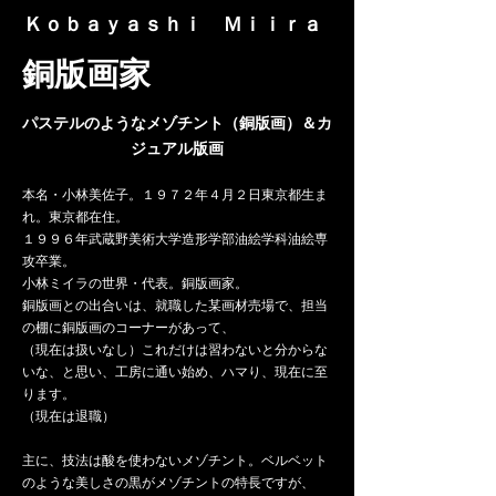
​Ｋｏｂａｙａｓｈｉ Ｍｉｉｒａ
​銅版画家
パステルのようなメゾチント​（銅版画）＆カ
ジュアル版画
本名​・小林美佐子。１９７２年４月２日東京都生ま
れ。東京都在住。
１９９６年武蔵野美術大学造形学部油絵学科油絵専
攻卒業。
小林ミイラの世界・代表。銅版画家。
銅版画との出合いは、就職した某画材売場で、担当
の棚に銅版画のコーナーがあって、
（現在は扱いなし）これだけは習わないと分からな
いな、と思い、工房に通い始め、ハマり、現在に至
ります。
（現在は退職）
主に、技法は酸を使わないメゾチント。ベルベット
のような美しさの黒がメゾチントの特長ですが、