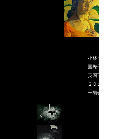
小林ミイラの世界・代表
国際平和美術会会員
英国王立美術協会名誉会
２０２５）
​一陽会・委員