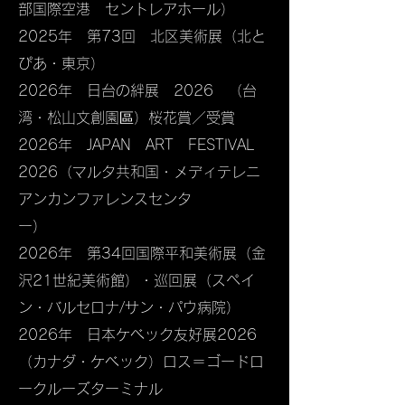
部国際空港 セントレアホール）
2025年 第73回 北区美術展（北と
ぴあ・東京）
2026年 日台の絆展 2026 （台
湾・松山文創園區）桜花賞／受賞
2026年 JAPAN ART FESTIVAL
2026（マルタ共和国・メディテレニ
アンカンファレンスセンタ
ー）
2026年 第34回国際平和美術展（金
沢21世紀美術館）・巡回展（スペイ
ン・バルセロナ/サン・パウ病院）
​2026年 日本ケべック友好展2026
（カナダ・ケべック）ロス＝ゴードロ
ークルーズターミナル