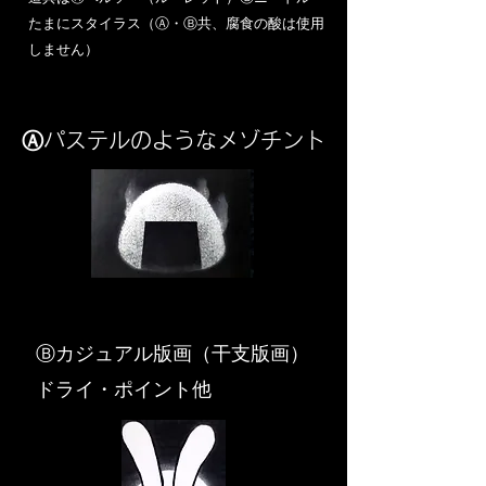
​たまにスタイラス（Ⓐ・Ⓑ共、腐食の酸は使用
しません）
Ⓐパステルのようなメゾチント
​Ⓑカジュアル版画（干支版画）
ドライ・ポイント他