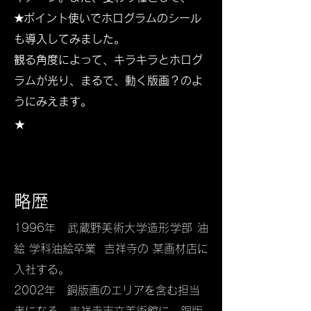
★ポイント使いでホログラムのシール
も導入してみました。
観る角度によって、キラキラとホログ
ラムが光り、まるで、動く版画？のよ
うにみえます。
​★
略歴
1996年 武蔵野美術大学造形学部 油
絵 学科油絵卒業 吉祥寺の 某画材店に
入社する。
2002年 銅版画のエリアを含む担当