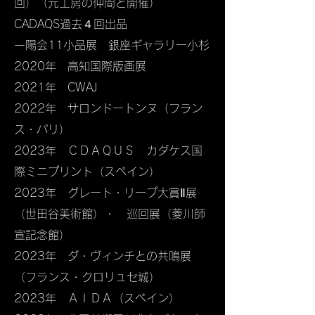
回）（元工房の仲間と開催）
CADAQS過去４回出品
一陽会11小品展 銀座ギャラリー小杉
2020年 高知国際版画展
2021年 CWAJ
2022年 サロンドートンヌ（フラン
ス・パリ）
2023年 ＣＤＡＱＵＳ カダケス国
際ミニプリント（スペイン）
2023年 グレート・リープ大賞Ⅱ展
（世田谷美術館）・ 巡回展（菱川師
宣記念館）
2023年 ダ・ヴィンチとの共鳴​展
（フランス・クロリュセ城）
2023年 ＡＩＤＡ（スペイン）