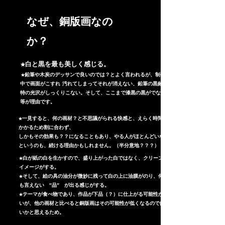
​なぜ、銅版画なの
か？
​ ★白と黒を最も美しく感じる。
​ ★鉛筆や木炭のデッサンで良いのでは？とよく言われるが、制作途
中で画面がこすれ 汚れてしまってそれが消えない、鉛筆の黒鉛独
特の光沢がしっくりこない。そして、ここまで漆黒の黒がでない、
等が理由です。
★一見すると、何の画材？と不思議がられる快感と、えらく時間が
かかるため割に合わず、
しかもその効果も？？になることもあり、やる人がほとんどいない
というのも、続ける理由かもしれません。（半分意地？？？）
★白が紙の白を生かすので、盛り上がった白ではなく、クリーンな
イメージがする。
★そして、絵の具の油分が微妙に残って白の上に油膜がのり、何と
も言えない ″品″ が出る感じがする​。
★テーマが食べ物であり、作品が下品（？）に仕上がる可能性が高
いが、他の画材と比べると銅版画はその可能性が低くなるのではな
いかと思えるため。