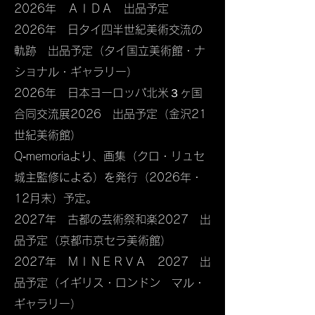
2026年 ＡＩＤＡ 出品予定
2026年 日タイ四半世紀美術交流の
軌跡 出品予定（タイ国立美術館・ナ
ショナル・ギャラリー）
2026年 日本ヨーロッパ北米３ヶ国
合同交流展2026 出品予定（金沢21
世紀美術館）
Q‐memoriaより、画集（クロ・リュセ
城主監修による）を発行（2026年・
12月末）予定。
2027年 古都の芸術祭和楽2027 出
品予定（京都市京セラ美術館）
2027年 ＭＩＮＥＲＶＡ 2027 出
品予定（イギリス・ロンドン マル・
ギャラリー）