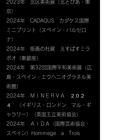
2023年 北区美術展（北とぴあ・東
京）​
​2024年 CADAQUS カダケス国際
ミニプリント（スペイン・バルセロ
ナ）
2024年 版画の杜展 えすぱすミラ
ボオ​（東銀座）
2024年 第32回国際平和美術展（広
島・スペイン・エウヘニオグラネル美
術館）
2024年 ＭＩＮＥＲＶＡ ２０２
４ （イギリス・ロンドン マル・ギ
ャラリー）（英国王立美術協会）
2024年 ＡＩＤＡ（国際芸術協会・
スペイン）Homｍege a Trois