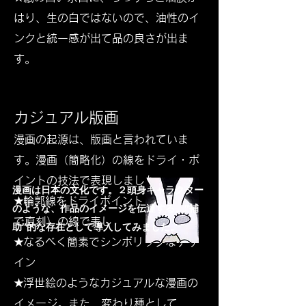
はり、生の白ではないので、油性のイ
ンクと統一感が出て品の良さが出ま
す。
カジュアル版画
漫画の起源は、版画と言われていま
す。漫画（簡略化）の線をドライ・ポ
イントの技法で表現しました。​
​漫画は日本の文化です。２頭身キャラクター
★輪郭線をドライポイント（ニードル
のような、作品のイメージを伝達する、″補
で直刻）の線で表し
助″的な存在として導入してみました。
★なるべく簡素でシンボリックなデザ
イン
★浮世絵のようなカジュアルな漫画の
イメージ。
また、変わり種として、