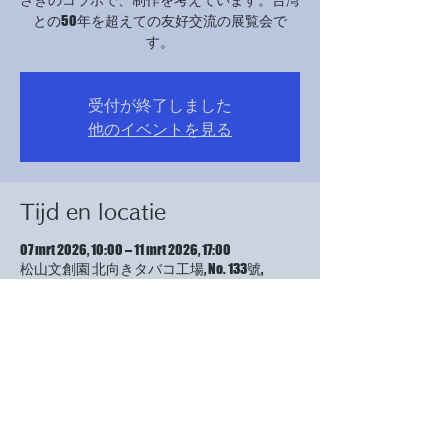
との50年を超えての友好交流の展覧会で
す。
受付が終了しました
他のイベントを見る
Tijd en locatie
07 mrt 2026, 10:00 – 11 mrt 2026, 17:00
松山文創園 北向きタバコ工場, No. 133號,
Guangfu S Rd, Xinyi District, Taipei City, 台湾 11072
Over het evenement
付帯企画 :謝謝台湾プロジェクト～東日本大
震災から15年 決して風化させない災害復興
イベント～