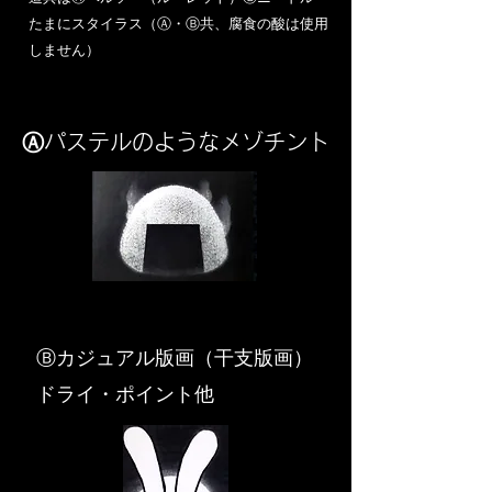
​たまにスタイラス（Ⓐ・Ⓑ共、腐食の酸は使用
しません）
Ⓐパステルのようなメゾチント
​Ⓑカジュアル版画（干支版画）
ドライ・ポイント他