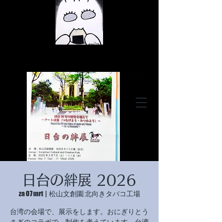
© Copyright
© Copyright
日台の絆展 2026
© Copyright
za 07 mrt
  |  
松山文創園 北向きタバコ工場
台湾の会場で、展示をします。おにぎりとう
さぎのコラボで、制作を考えています。台湾