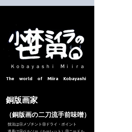
​ Ｋｏｂａｙａｓｈｉ Ⅿｉｉｒａ​
The world of Miira Kobayashi
​銅版画家
​（銅版画の二刀流手前味噌）
​技法はⒶメゾチントⒷドライ・ポイント
道具はⒶベルソー（ルーレット）Ⓑニードル