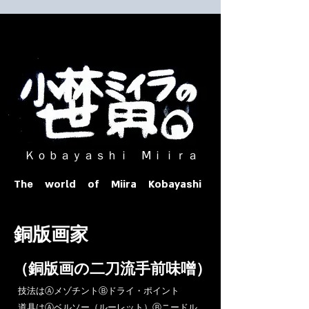
​ Ｋｏｂａｙａｓｈｉ Ⅿｉｉｒａ​
The world of Miira Kobayashi
​銅版画家
​（銅版画の二刀流手前味噌）
​技法はⒶメゾチントⒷドライ・ポイント
道具はⒶベルソー（ルーレット）Ⓑニードル