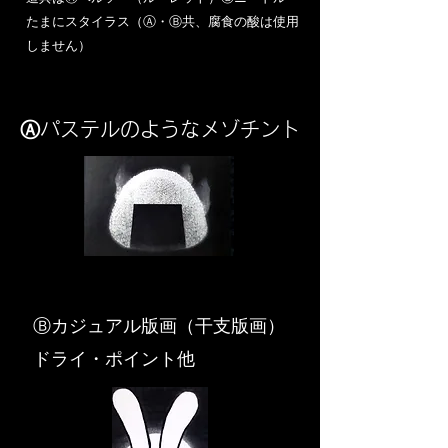
​たまにスタイラス（Ⓐ・Ⓑ共、腐食の酸は使用
しません）
Ⓐパステルのようなメゾチント
​Ⓑカジュアル版画（干支版画）
ドライ・ポイント他