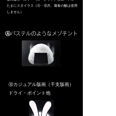
​たまにスタイラス（Ⓐ・Ⓑ共、腐食の酸は使用
しません）
Ⓐパステルのようなメゾチント
​Ⓑカジュアル版画（干支版画）
ドライ・ポイント他