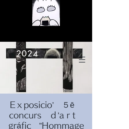
© Copyright
© Copyright
Eｘposicio’ ５ē
© Copyright
concurs ｄ’aｒt
gráfic ”Hommage