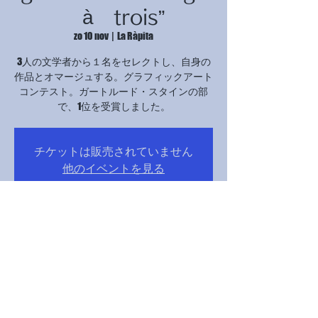
à trois”
zo 10 nov
  |  
La Ràpita
3人の文学者から１名をセレクトし、自身の
作品とオマージュする。グラフィックアート
コンテスト。ガートルード・スタインの部
で、1位を受賞しました。
チケットは販売されていません
他のイベントを見る
Tijd en locatie
10 nov 2024, 17:00 – 21:00
La Ràpita, Avinguda Catalunya, 12B, 43540 La
Ràpita, Tarragona, スペイン