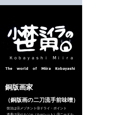
​ Ｋｏｂａｙａｓｈｉ Ⅿｉｉｒａ​
The world of Miira Kobayashi
​銅版画家
​（銅版画の二刀流手前味噌）
​技法はⒶメゾチントⒷドライ・ポイント
道具はⒶベルソー（ルーレット）Ⓑニードル