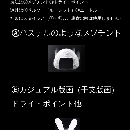
​技法はⒶメゾチントⒷドライ・ポイント
道具はⒶベルソー（ルーレット）Ⓑニードル
​たまにスタイラス（Ⓐ・Ⓑ共、腐食の酸は使用しません）
Ⓐパステルのようなメゾチント
​Ⓑカジュアル版画（干支版画）
ドライ・ポイント他