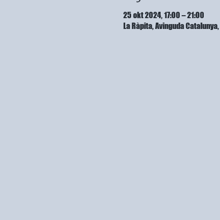
25 okt 2024, 17:00 – 21:00
La Ràpita, Avinguda Cataluny