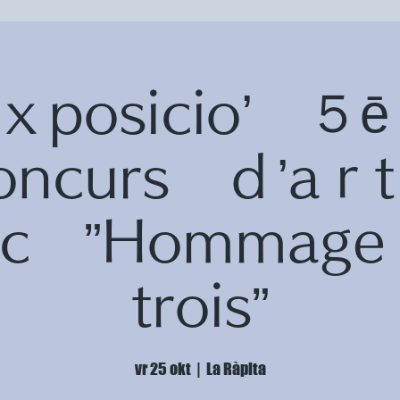
ｘposicio’ 
oncurs ｄ’a
fic ”Homma
trois”
vr 25 okt
  |  
La Ràpita