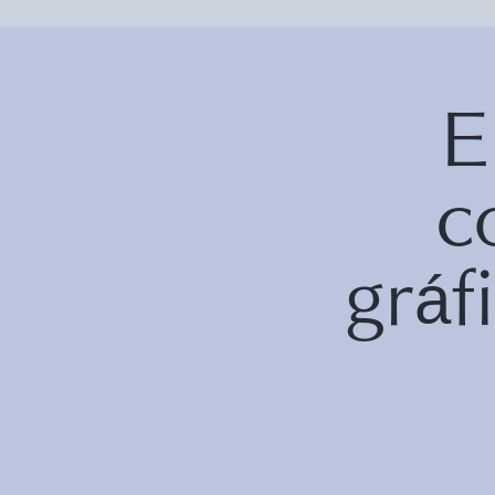
E
c
grá