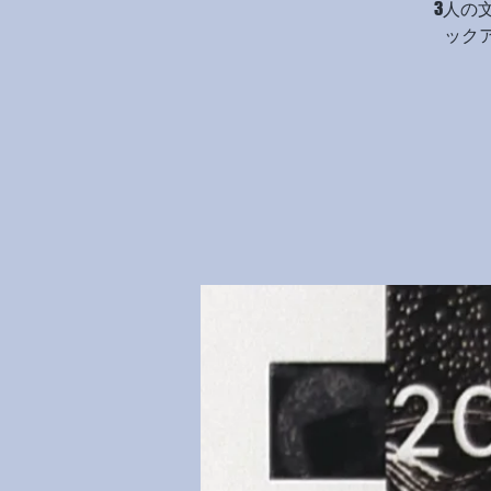
3人の
ック