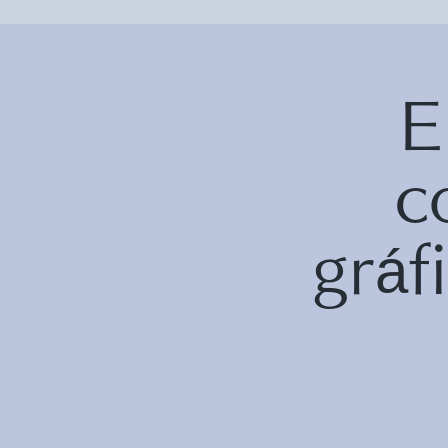
E
c
grá