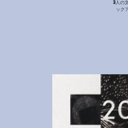
3人の
ック