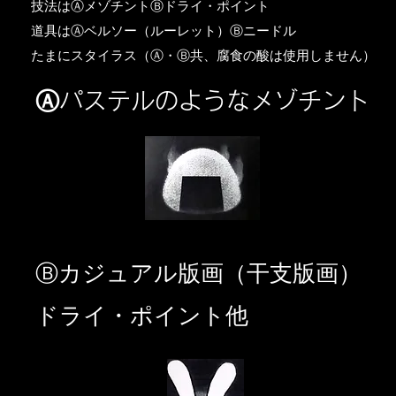
​技法はⒶメゾチントⒷドライ・ポイント
道具はⒶベルソー（ルーレット）Ⓑニードル
​たまにスタイラス（Ⓐ・Ⓑ共、腐食の酸は使用しません）
Ⓐパステルのようなメゾチント
​Ⓑカジュアル版画（干支版画）
ドライ・ポイント他