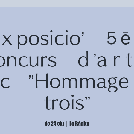
ｘposicio’ 
oncurs ｄ’a
fic ”Homma
trois”
do 24 okt
  |  
La Ràpita