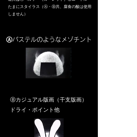
​たまにスタイラス（Ⓐ・Ⓑ共、腐食の酸は使用
しません）
Ⓐパステルのようなメゾチント
​Ⓑカジュアル版画（干支版画）
ドライ・ポイント他