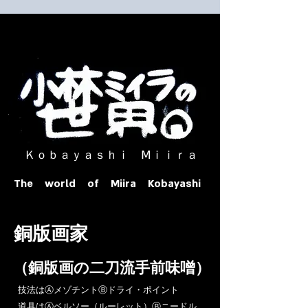
​ Ｋｏｂａｙａｓｈｉ Ⅿｉｉｒａ​
The world of Miira Kobayashi
​銅版画家
​（銅版画の二刀流手前味噌）
​技法はⒶメゾチントⒷドライ・ポイント
道具はⒶベルソー（ルーレット）Ⓑニードル