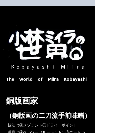
​ Ｋｏｂａｙａｓｈｉ Ⅿｉｉｒａ​
The world of Miira Kobayashi
​銅版画家
​（銅版画の二刀流手前味噌）
​技法はⒶメゾチントⒷドライ・ポイント
道具はⒶベルソー（ルーレット）Ⓑニードル