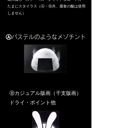
​たまにスタイラス（Ⓐ・Ⓑ共、腐食の酸は使用
しません）
Ⓐパステルのようなメゾチント
​Ⓑカジュアル版画（干支版画）
ドライ・ポイント他