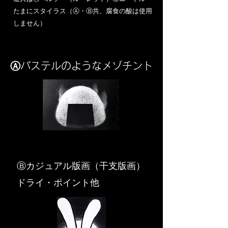
​たまにスタイラス（Ⓐ・Ⓑ共、腐食の酸は使用
しません）
Ⓐパステルのようなメゾチント
​Ⓑカジュアル版画（干支版画）
ドライ・ポイント他