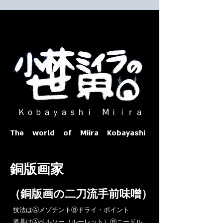
​ Ｋｏｂａｙａｓｈｉ Ⅿｉｉｒａ​
The world of Miira Kobayashi
​銅版画家
​（銅版画の二刀流手前味噌）
​技法はⒶメゾチントⒷドライ・ポイント
道具はⒶベルソー（ルーレット）Ⓑニードル