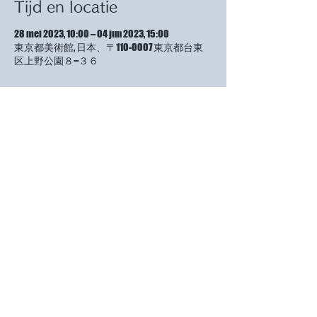
Tijd en locatie
28 mei 2023, 10:00 – 04 jun 2023, 15:00
東京都美術館, 日本、〒110-0007 東京都台東
区上野公園８−３６
Tickets
Verkoop geëindigd op
Soort ticket
無料です。どなたでも、ご覧い
ただけます。（ご提示のみ）
Prijs
JP¥ 0