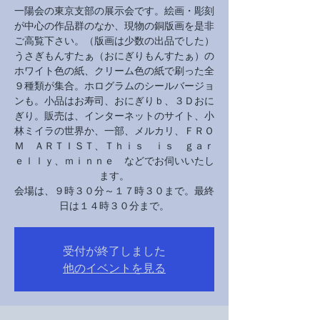
一陽会の東京支部の展示会です。絵画・彫刻
が中心の作品群のなか、現物の銅版画を是非
ご高覧下さい。（版画は少数の出品でした）
うさぎもんすたぁ（おにぎりもんすたぁ）の
ホワイト色の紙、クリーム色の紙で刷った全
９種類が集合。ホログラムのシールバージョ
ンも。小品はお寿司、おにぎりｂ、３Ｄおに
ぎり。販売は、インターネットのサイト、小
林ミイラの世界か、一部、メルカリ、ＦＲＯ
Ｍ ＡＲＴＩＳＴ、Ｔｈｉｓ ｉｓ ｇａｒ
ｅｌｌｙ、ｍｉｎｎｅ などでお伺いいたし
ます。
会場は、９時３０分～１７時３０まで。最終
日は１４時３０分まで。
受付が終了しました
他のイベントを見る