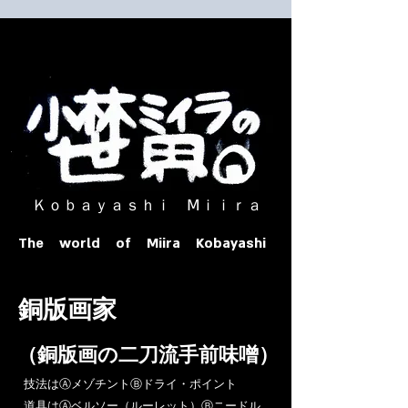
​ Ｋｏｂａｙａｓｈｉ Ⅿｉｉｒａ​
The world of Miira Kobayashi
​銅版画家
​（銅版画の二刀流手前味噌）
​技法はⒶメゾチントⒷドライ・ポイント
道具はⒶベルソー（ルーレット）Ⓑニードル