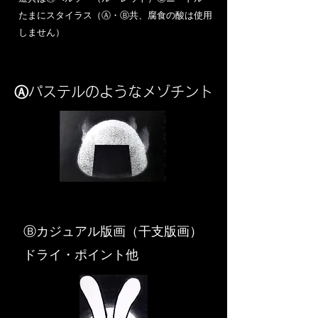
​たまにスタイラス（Ⓐ・Ⓑ共、腐食の酸は使用
しません）
Ⓐパステルのようなメゾチント
​Ⓑカジュアル版画（干支版画）
ドライ・ポイント他