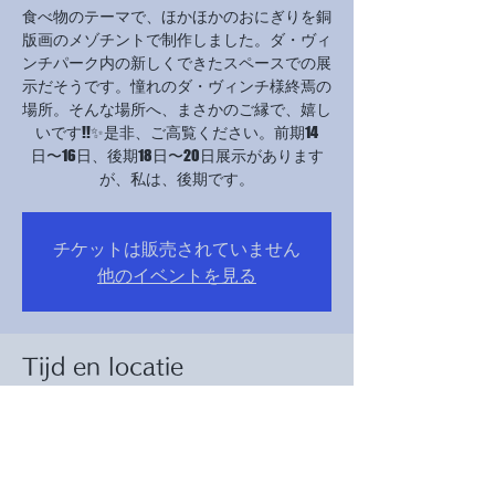
食べ物のテーマで、ほかほかのおにぎりを銅
版画のメゾチントで制作しました。ダ・ヴィ
ンチパーク内の新しくできたスペースでの展
示だそうです。憧れのダ・ヴィンチ様終焉の
場所。そんな場所へ、まさかのご縁で、嬉し
いです!!✨是非、ご高覧ください。前期14
日〜16日、後期18日〜20日展示があります
が、私は、後期です。
チケットは販売されていません
他のイベントを見る
Tijd en locatie
18 okt 2023, 10:00 – 20 okt 2023, 17:00
クロ・リュセ城, 2 Rue du Clos Lucé, 37400
Amboise, フランス