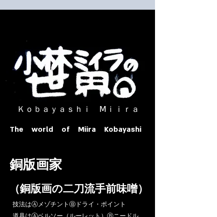
​ Ｋｏｂａｙａｓｈｉ Ⅿｉｉｒａ​
The world of Miira Kobayashi
​銅版画家
​（銅版画の二刀流手前味噌）
​技法はⒶメゾチントⒷドライ・ポイント
道具はⒶベルソー（ルーレット）Ⓑニードル