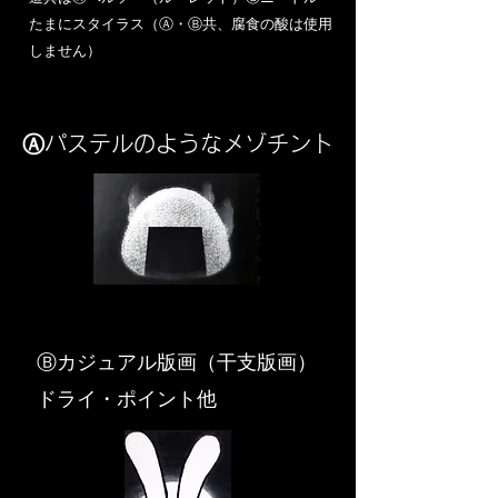
​たまにスタイラス（Ⓐ・Ⓑ共、腐食の酸は使用
しません）
Ⓐパステルのようなメゾチント
​Ⓑカジュアル版画（干支版画）
ドライ・ポイント他