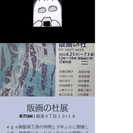
© Copyright
© Copyright
版画の杜展
© Copyright
di 21 jun
  |  
銀座４丁目１３−１８
ｅｇａ銅版画工房の仲間と３年ぶりに開催し
ます。神楽坂にあったギャラリーが移動しま