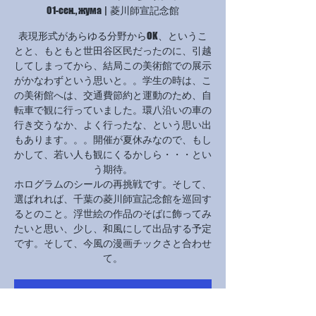
01-сен., жума
  |  
菱川師宣記念館
表現形式があらゆる分野からOK、というこ
とと、もともと世田谷区民だったのに、引越
してしまってから、結局この美術館での展示
がかなわずという思いと。。学生の時は、こ
の美術館へは、交通費節約と運動のため、自
転車で観に行っていました。環八沿いの車の
行き交うなか、よく行ったな、という思い出
もあります。。。開催が夏休みなので、もし
かして、若い人も観にくるかしら・・・とい
う期待。
ホログラムのシールの再挑戦です。そして、
選ばれれば、千葉の菱川師宣記念館を巡回す
るとのこと。浮世絵の作品のそばに飾ってみ
たいと思い、少し、和風にして出品する予定
です。そして、今風の漫画チックさと合わせ
チケットは販売されていません