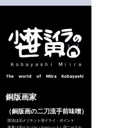
​ Ｋｏｂａｙａｓｈｉ Ⅿｉｉｒａ​
The world of Miira Kobayashi
​銅版画家
​（銅版画の二刀流手前味噌）
​技法はⒶメゾチントⒷドライ・ポイント
道具はⒶベルソー（ルーレット）Ⓑニードル