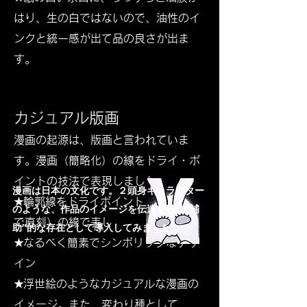
はり、生の白ではないので、油性のイ
ンクと統一感が出て品の良さが出ま
す。
カジュアル版画
漫画の起源は、版画と言われていま
す。漫画（簡略化）の線をドライ・ポ
イントの技法で表現しました。​
​漫画は日本の文化です。２頭身キャラクター
★輪郭線をドライポイント（ニードル
のような、作品のイメージを伝達する、″補
で直刻）の線で表し
助″的な存在として導入してみました。
★なるべく簡素でシンボリックなデザ
イン
★浮世絵のようなカジュアルな漫画の
イメージ。
また、変わり種として、