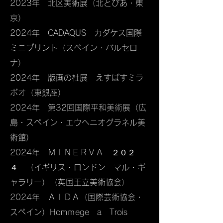
2023年 北区美術展（北とぴあ・東
京）​
​2024年 CADAQUS カダケス国際
ミニプリント（スペイン・バルセロ
ナ）
2024年 版画の杜展 えすぱすミラ
ボオ​（東銀座）
2024年 第32回国際平和美術展（広
島・スペイン・エウヘニオグラネル美
術館）
2024年 ＭＩＮＥＲＶＡ ２０２
４ （イギリス・ロンドン マル・ギ
ャラリー）（英国王立美術協会）
2024年 ＡＩＤＡ（国際芸術協会・
スペイン）Homｍege a Trois