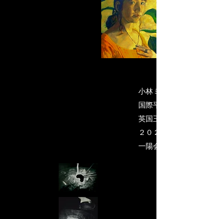
小林ミイラの世界・代表
国際平和美術会会員
英国王立美術協会名誉会
２０２５）
​一陽会・委員