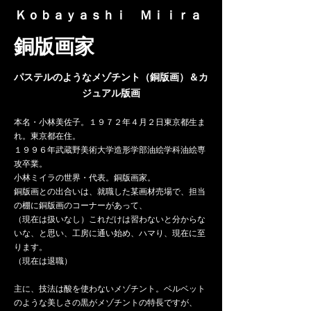
​Ｋｏｂａｙａｓｈｉ Ｍｉｉｒａ
​銅版画家
パステルのようなメゾチント​（銅版画）＆カ
ジュアル版画
本名​・小林美佐子。１９７２年４月２日東京都生ま
れ。東京都在住。
１９９６年武蔵野美術大学造形学部油絵学科油絵専
攻卒業。
小林ミイラの世界・代表。銅版画家。
銅版画との出合いは、就職した某画材売場で、担当
の棚に銅版画のコーナーがあって、
（現在は扱いなし）これだけは習わないと分からな
いな、と思い、工房に通い始め、ハマり、現在に至
ります。
（現在は退職）
主に、技法は酸を使わないメゾチント。ベルベット
のような美しさの黒がメゾチントの特長ですが、