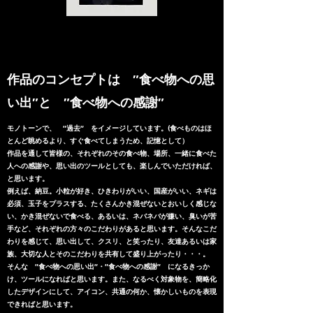
​作品のコンセプトは ″食べ物への思
い出″と ″食べ物への感謝″
モノトーンで、 ″過去″ をイメージしています。(食べものはほ
とんど眺めるより、すぐ食べてしまうため、記憶として
）
作品を通して皆様の、それぞれのその食べ物、場所、一緒に食べた
人への感謝や、思い出のツールとしても、楽しんでいただければ、
と思います。
例えば、納豆。小粒が好き、ひきわりがいい、国産がいい、ネギは
必須、玉子をプラスする、たくさんかき混ぜないとおいしく感じな
い、かき混ぜないで食べる、あるいは、ネバネバが嫌い、臭いが苦
手など、それぞれの方々のこだわりがあると思います。そんなこだ
わりを感じて、思い出して、クスリ、と笑ったり、友達あるいは家
族、大切な人とそのこだわりを共有して盛り上がったり・・・。
そんな ″食べ物への思い出″・″食べ物への感謝″ になるきっか
け、ツールになればと思います。また、なるべく対象物を、簡略化
したデザインにして、アイコン、共通の何か、懐かしいものを表現
できればと思います。