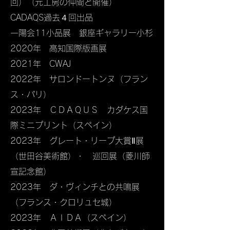
回）（元工房の仲間と開催）
CADAQS過去４回出品
一陽会11小品展 銀座ギャラリー小杉
2020年 高知国際版画展
2021年 CWAJ
2022年 サロンドートンヌ（フラン
ス・パリ）
2023年 ＣＤＡＱＵＳ カダケス国
際ミニプリント（スペイン）
2023年 グレート・リープ大賞Ⅱ展
（世田谷美術館）・ 巡回展（菱川師
宣記念館）
2023年 ダ・ヴィンチとの共鳴​展
（フランス・クロリュセ城）
2023年 ＡＩＤＡ（スペイン）