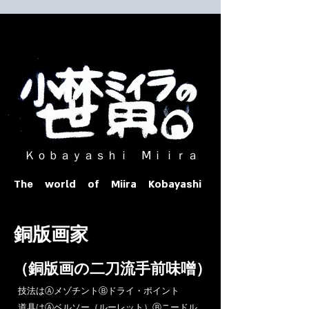
​ Ｋｏｂａｙａｓｈｉ Ⅿｉｉｒａ​
The world of Miira Kobayashi
​銅版画家
​（銅版画の二刀流手前味噌）
​技法はⒶメゾチントⒷドライ・ポイント
道具はⒶベルソー（ルーレット）Ⓑニードル