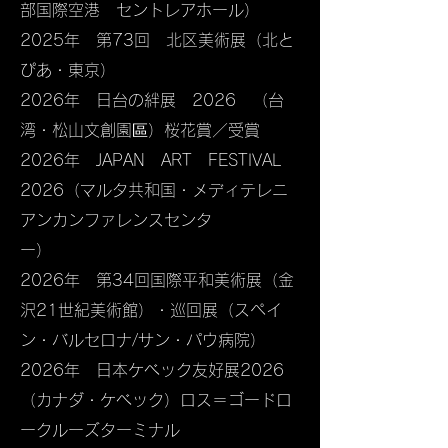
部国際空港 セントレアホール）
2025年 第73回 北区美術展（北と
ぴあ・東京）
2026年 日台の絆展 2026 （台
湾・松山文創園區）桜花賞／受賞
2026年 JAPAN ART FESTIVAL
2026（マルタ共和国・メディテレニ
アンカンファレンスセンタ
ー）
2026年 第34回国際平和美術展（金
沢21世紀美術館）・巡回展（スペイ
ン・バルセロナ/サン・パウ病院）
​2026年 日本ケべック友好展2026
（カナダ・ケべック）ロス＝ゴードロ
ークルーズターミナル