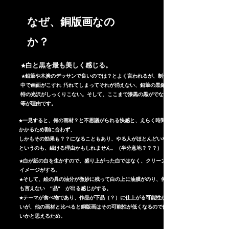
​なぜ、銅版画なの
か？
​ ★白と黒を最も美しく感じる。
​ ★鉛筆や木炭のデッサンで良いのでは？とよく言われるが、制作途
中で画面がこすれ 汚れてしまってそれが消えない、鉛筆の黒鉛独
特の光沢がしっくりこない。そして、ここまで漆黒の黒がでない、
等が理由です。
★一見すると、何の画材？と不思議がられる快感と、えらく時間が
かかるため割に合わず、
しかもその効果も？？になることもあり、やる人がほとんどいない
というのも、続ける理由かもしれません。（半分意地？？？）
★白が紙の白を生かすので、盛り上がった白ではなく、クリーンな
イメージがする。
★そして、絵の具の油分が微妙に残って白の上に油膜がのり、何と
も言えない ″品″ が出る感じがする​。
★テーマが食べ物であり、作品が下品（？）に仕上がる可能性が高
いが、他の画材と比べると銅版画はその可能性が低くなるのではな
いかと思えるため。