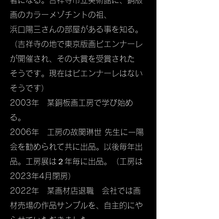
者になる。吉祥寺市立美術館に、銅版
画のカラーメゾチントの祖、
浜口陽三さんの部屋がある事を知る。
（吉祥寺の地で東京版画ビエンナーレ
が開催され、その大賞を受賞された
そうです。現在はビエンナーレはない
そうです）
2003年 某銅板画工房で学び始め
る。
2006年 工房の故関琳世 先生に一陽
会を勧められて共に出品。以後毎年出
品。工房展は２年毎に出品。（工房は
2023年4月閉房）
2022年 某画材店退職 会社では画
材売場の作品サンプルを、自主的にや