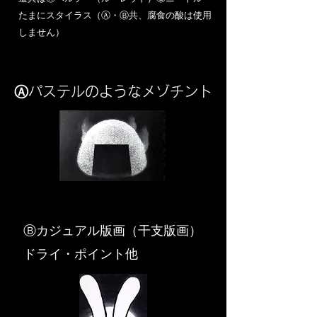
​たまにスタイラス（Ⓐ・Ⓑ共、腐食の酸は使用
しません）
Ⓐパステルのようなメゾチント
​Ⓑカジュアル版画（干支版画）
ドライ・ポイント他