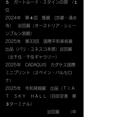
５ ガートルード・スタインの部 /１
位
​2024年 第４回 藝展 (京都・清水
寺） 巡回展（オーストリア・シェー
ンブルン宮殿）
​2025年 第33回 国際平和美術展
出品（パリ・ユネスコ本部）巡回展
（北千住・千住ギャラリー）​
2025年 CADAQUIS カダケス国際
ミニプリント（スペイン・バルセロ
ナ）
​2025年 令和飛翔展 出品（ＴＩＡ
Ｔ ＳＫＹ ＨＡＬＬ（羽田空港 第
３ターミナル）
​ 巡回展 （中