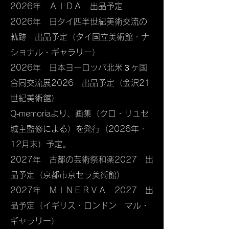
2026年 ＡＩＤＡ 出品予定
2026年 日タイ四半世紀美術交流の
軌跡 出品予定（タイ国立美術館・ナ
ショナル・ギャラリー）
2026年 日本ヨーロッパ北米３ヶ国
合同交流展2026 出品予定（金沢21
世紀美術館）
Q‐memoriaより、画集（クロ・リュセ
城主監修による）を発行（2026年・
12月末）予定。
2027年 古都の芸術祭和楽2027 出
品予定（京都市京セラ美術館）
2027年 ＭＩＮＥＲＶＡ 2027 出
品予定（イギリス・ロンドン マル・
ギャラリー）