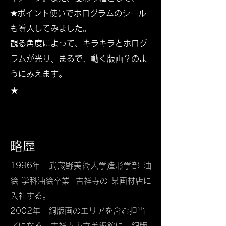
★ポイント使いでホログラムのシール
も導入してみました。
観る角度によって、キラキラとホログ
ラムが光り、まるで、動く版画？のよ
うにみえます。
​★
略歴
1996年 武蔵野美術大学造形学部 油
絵 学科油絵卒業 吉祥寺の 某画材店に
入社する。
2002年 銅版画のエリアを含む担当