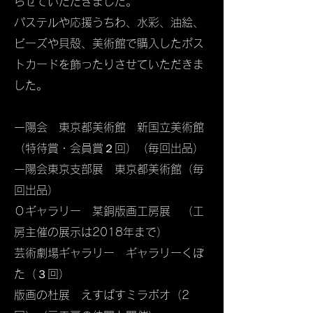
らせていただきました。
パステルや応援うちわ、水彩、油絵、
ビーズや貝殻、美術館で購入したポス
トカードを飾ったりさせていただきま
した。
一陽会 東京都美術館 新国立美術館
（特待賞・会員賞２回）​（毎回出品）
一陽会東京支部展 東京都美術館（毎
回出品）
Ｏギャラリー 某銅版画工房展 （工
房主催の展示は2018年まで）
芸術劇場ギャラリー ギャラリーくぼ
た（３回）
版画の杜展 えすぱすミラボオ（2