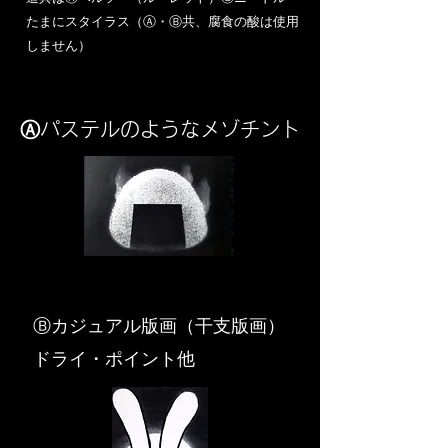
​たまにスタイラス（Ⓐ・Ⓑ共、腐食の酸は使用
しません）
Ⓐパステルのようなメゾチント
​Ⓑカジュアル版画（干支版画）
ドライ・ポイント他