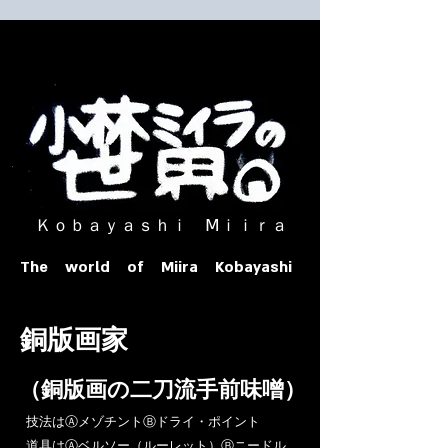
​ Ｋｏｂａｙａｓｈｉ Ⅿｉｉｒａ​
The world of Miira Kobayashi
​銅版画家
​（銅版画の二刀流手前味噌）
​技法はⒶメゾチントⒷドライ・ポイント
道具はⒶベルソー（ルーレット）Ⓑニードル