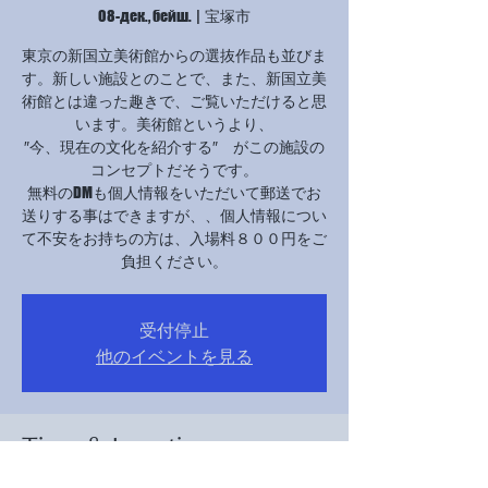
08-дек., бейш.
  |  
宝塚市
東京の新国立美術館からの選抜作品も並びま
す。新しい施設とのことで、また、新国立美
術館とは違った趣きで、ご覧いただけると思
います。美術館というより、
″今、現在の文化を紹介する″ がこの施設の
コンセプトだそうです。
無料のDMも個人情報をいただいて郵送でお
送りする事はできますが、、個人情報につい
て不安をお持ちの方は、入場料８００円をご
負担ください。
受付停止
他のイベントを見る
Time & Location
2022-ж. 08-дек. 10:00 – 2022-ж. 13-дек. 18:00