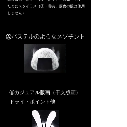
​たまにスタイラス（Ⓐ・Ⓑ共、腐食の酸は使用
しません）
Ⓐパステルのようなメゾチント
​Ⓑカジュアル版画（干支版画）
ドライ・ポイント他