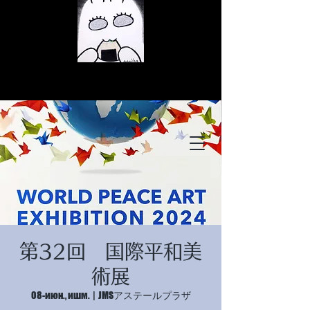
© Copyright
© Copyright
第32回 国際平和美
© Copyright
術展
08-июн., ишм.
  |  
JMSアステールプラザ