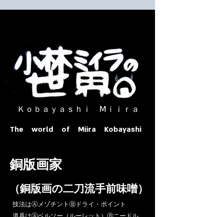
​ Ｋｏｂａｙａｓｈｉ Ⅿｉｉｒａ​
The world of Miira Kobayashi
​銅版画家
​（銅版画の二刀流手前味噌）
​技法はⒶメゾチントⒷドライ・ポイント
道具はⒶベルソー（ルーレット）Ⓑニードル