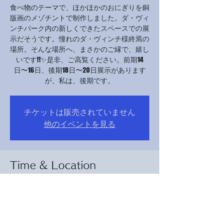
食べ物のテーマで、ほかほかのおにぎりを銅
版画のメゾチントで制作しました。ダ・ヴィ
ンチパーク内の新しくできたスペースでの展
示だそうです。憧れのダ・ヴィンチ様終焉の
場所。そんな場所へ、まさかのご縁で、嬉し
いです!!✨是非、ご高覧ください。前期14
日〜16日、後期18日〜20日展示があります
が、私は、後期です。
チケットは販売されていません
他のイベントを見る
Time & Location
2023-ж. 18-окт. 10:00 – 2023-ж. 20-окт. 17:00
クロ・リュセ城, 2 Rue du Clos Lucé, 37400
Amboise, フランス