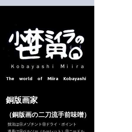
​ Ｋｏｂａｙａｓｈｉ Ⅿｉｉｒａ​
The world of Miira Kobayashi
​銅版画家
​（銅版画の二刀流手前味噌）
​技法はⒶメゾチントⒷドライ・ポイント
道具はⒶベルソー（ルーレット）Ⓑニードル