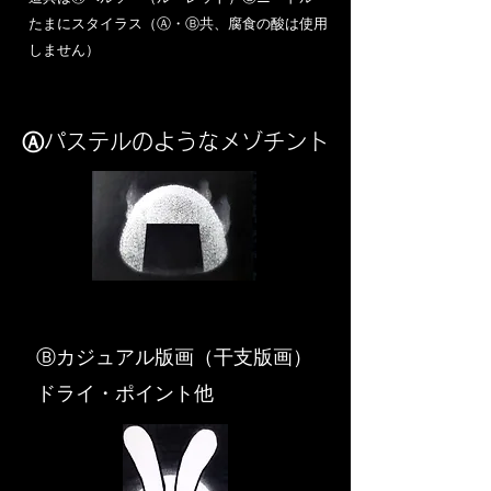
​たまにスタイラス（Ⓐ・Ⓑ共、腐食の酸は使用
しません）
Ⓐパステルのようなメゾチント
​Ⓑカジュアル版画（干支版画）
ドライ・ポイント他