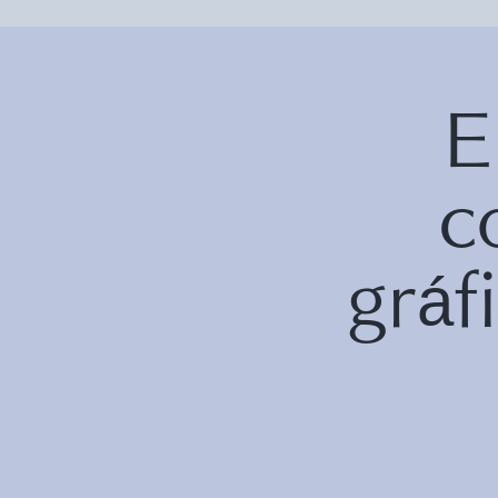
E
c
grá