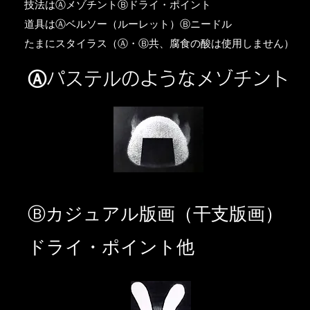
​技法はⒶメゾチントⒷドライ・ポイント
道具はⒶベルソー（ルーレット）Ⓑニードル
​たまにスタイラス（Ⓐ・Ⓑ共、腐食の酸は使用しません）
Ⓐパステルのようなメゾチント
​Ⓑカジュアル版画（干支版画）
ドライ・ポイント他