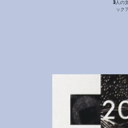
3人の
ック