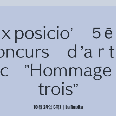
ｘposicio’ 
oncurs ｄ’a
fic ”Homma
trois”
10월 24일 (목)
  |  
La Ràpita