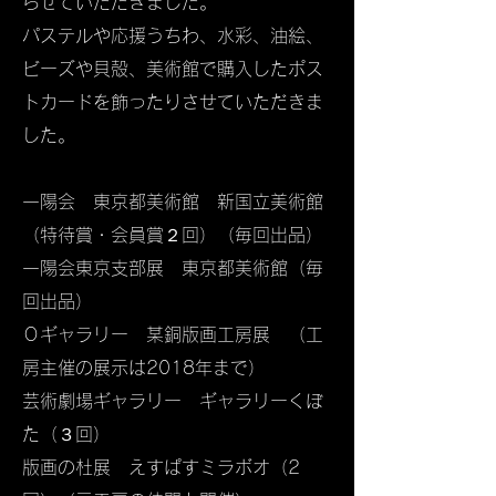
らせていただきました。
パステルや応援うちわ、水彩、油絵、
ビーズや貝殻、美術館で購入したポス
トカードを飾ったりさせていただきま
した。
一陽会 東京都美術館 新国立美術館
（特待賞・会員賞２回）​（毎回出品）
一陽会東京支部展 東京都美術館（毎
回出品）
Ｏギャラリー 某銅版画工房展 （工
房主催の展示は2018年まで）
芸術劇場ギャラリー ギャラリーくぼ
た（３回）
版画の杜展 えすぱすミラボオ（2