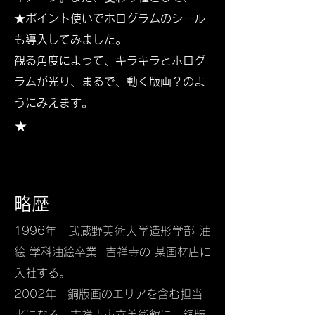
★ポイント使いでホログラムのシール
も導入してみました。
観る角度によって、キラキラとホログ
ラムが光り、まるで、動く版画？のよ
うにみえます。
​★
略歴
1996年 武蔵野美術大学造形学部 油
絵 学科油絵卒業 吉祥寺の 某画材店に
入社する。
2002年 銅版画のエリアを含む担当