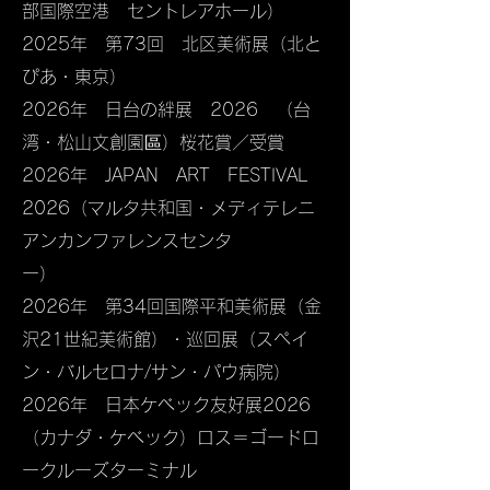
部国際空港 セントレアホール）
2025年 第73回 北区美術展（北と
ぴあ・東京）
2026年 日台の絆展 2026 （台
湾・松山文創園區）桜花賞／受賞
2026年 JAPAN ART FESTIVAL
2026（マルタ共和国・メディテレニ
アンカンファレンスセンタ
ー）
2026年 第34回国際平和美術展（金
沢21世紀美術館）・巡回展（スペイ
ン・バルセロナ/サン・パウ病院）
​2026年 日本ケべック友好展2026
（カナダ・ケべック）ロス＝ゴードロ
ークルーズターミナル