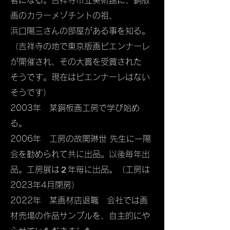
者になる。吉祥寺市立美術館に、銅版
画のカラーメゾチントの祖、
浜口陽三さんの部屋がある事を知る。
（吉祥寺の地で東京版画ビエンナーレ
が開催され、その大賞を受賞された
そうです。現在はビエンナーレはない
そうです）
2003年 某銅板画工房で学び始め
る。
2006年 工房の故関琳世 先生に一陽
会を勧められて共に出品。以後毎年出
品。工房展は２年毎に出品。（工房は
2023年4月閉房）
2022年 某画材店退職 会社では画
材売場の作品サンプルを、自主的にや