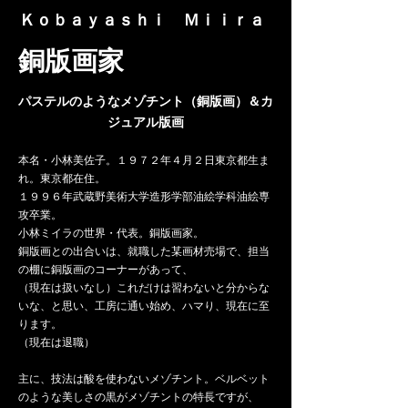
​Ｋｏｂａｙａｓｈｉ Ｍｉｉｒａ
​銅版画家
パステルのようなメゾチント​（銅版画）＆カ
ジュアル版画
本名​・小林美佐子。１９７２年４月２日東京都生ま
れ。東京都在住。
１９９６年武蔵野美術大学造形学部油絵学科油絵専
攻卒業。
小林ミイラの世界・代表。銅版画家。
銅版画との出合いは、就職した某画材売場で、担当
の棚に銅版画のコーナーがあって、
（現在は扱いなし）これだけは習わないと分からな
いな、と思い、工房に通い始め、ハマり、現在に至
ります。
（現在は退職）
主に、技法は酸を使わないメゾチント。ベルベット
のような美しさの黒がメゾチントの特長ですが、