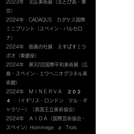
2023年 北区美術展（北とぴあ・東
京）​
​2024年 CADAQUS カダケス国際
ミニプリント（スペイン・バルセロ
ナ）
2024年 版画の杜展 えすぱすミラ
ボオ​（東銀座）
2024年 第32回国際平和美術展（広
島・スペイン・エウヘニオグラネル美
術館）
2024年 ＭＩＮＥＲＶＡ ２０２
４ （イギリス・ロンドン マル・ギ
ャラリー）（英国王立美術協会）
2024年 ＡＩＤＡ（国際芸術協会・
スペイン）Homｍege a Trois