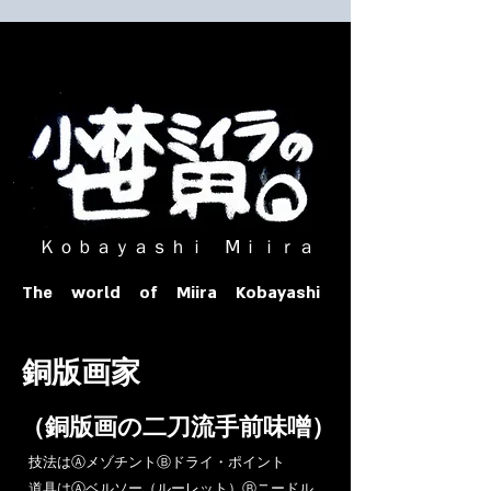
​ Ｋｏｂａｙａｓｈｉ Ⅿｉｉｒａ​
The world of Miira Kobayashi
​銅版画家
​（銅版画の二刀流手前味噌）
​技法はⒶメゾチントⒷドライ・ポイント
道具はⒶベルソー（ルーレット）Ⓑニードル