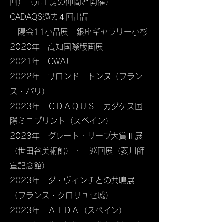
回）（元工房の仲間と開催）
CADAQS過去４回出品
一陽会11小品展 銀座ギャラリー小杉
2020年 高知国際版画展
2021年 CWAJ
2022年 サロンドートンヌ（フラン
ス・パリ）
2023年 ＣＤＡＱＵＳ カダケス国
際ミニプリント（スペイン）
2023年 グレート・リープ大賞Ⅱ展
（世田谷美術館）・ 巡回展（菱川師
宣記念館）
2023年 ダ・ヴィンチとの共鳴​展
（フランス・クロリュセ城）
2023年 ＡＩＤＡ（スペイン）