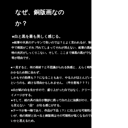
​なぜ、銅版画なの
か？
​ ★白と黒を最も美しく感じる。
​ ★鉛筆や木炭のデッサンで良いのでは？とよく言われるが、制作途
中で画面がこすれ 汚れてしまってそれが消えない、鉛筆の黒鉛独
特の光沢がしっくりこない。そして、ここまで漆黒の黒がでない、
等が理由です。
★一見すると、何の画材？と不思議がられる快感と、えらく時間が
かかるため割に合わず、
しかもその効果も？？になることもあり、やる人がほとんどいない
というのも、続ける理由かもしれません。（半分意地？？？）
★白が紙の白を生かすので、盛り上がった白ではなく、クリーンな
イメージがする。
★そして、絵の具の油分が微妙に残って白の上に油膜がのり、何と
も言えない ″品″ が出る感じがする​。
★テーマが食べ物であり、作品が下品（？）に仕上がる可能性が高
いが、他の画材と比べると銅版画はその可能性が低くなるのではな
いかと思えるため。