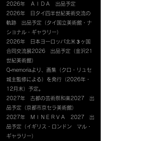
2026年 ＡＩＤＡ 出品予定
2026年 日タイ四半世紀美術交流の
軌跡 出品予定（タイ国立美術館・ナ
ショナル・ギャラリー）
2026年 日本ヨーロッパ北米３ヶ国
合同交流展2026 出品予定（金沢21
世紀美術館）
Q‐memoriaより、画集（クロ・リュセ
城主監修による）を発行（2026年・
12月末）予定。
2027年 古都の芸術祭和楽2027 出
品予定（京都市京セラ美術館）
2027年 ＭＩＮＥＲＶＡ 2027 出
品予定（イギリス・ロンドン マル・
ギャラリー）