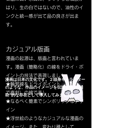
はり、生の白ではないので、油性のイ
ンクと統一感が出て品の良さが出ま
す。
カジュアル版画
漫画の起源は、版画と言われていま
す。漫画（簡略化）の線をドライ・ポ
イントの技法で表現しました。​
​漫画は日本の文化です。２頭身キャラクター
★輪郭線をドライポイント（ニードル
のような、作品のイメージを伝達する、″補
で直刻）の線で表し
助″的な存在として導入してみました。
★なるべく簡素でシンボリックなデザ
イン
★浮世絵のようなカジュアルな漫画の
イメージ。
また、変わり種として、