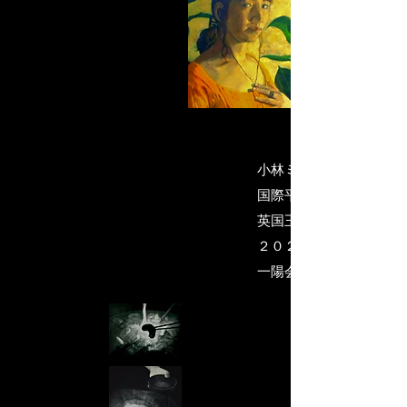
小林ミイラの世界・代表
国際平和美術会会員
英国王立美術協会名誉会
２０２５）
​一陽会・委員