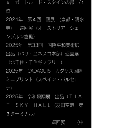
５ ガートルード・スタインの部 /１
位
​2024年 第４回 藝展 (京都・清水
寺） 巡回展（オーストリア・シェー
ンブルン宮殿）
​2025年 第33回 国際平和美術展
出品（パリ・ユネスコ本部）巡回展
（北千住・千住ギャラリー）​
2025年 CADAQUIS カダケス国際
ミニプリント（スペイン・バルセロ
ナ）
​2025年 令和飛翔展 出品（ＴＩＡ
Ｔ ＳＫＹ ＨＡＬＬ（羽田空港 第
３ターミナル）
​ 巡回展 （中