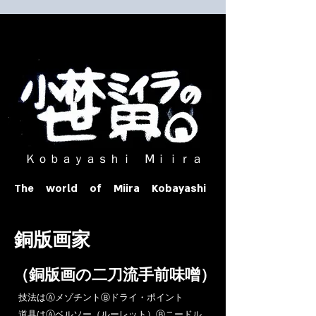
​ Ｋｏｂａｙａｓｈｉ Ⅿｉｉｒａ​
The world of Miira Kobayashi
​銅版画家
​（銅版画の二刀流手前味噌）
​技法はⒶメゾチントⒷドライ・ポイント
道具はⒶベルソー（ルーレット）Ⓑニードル