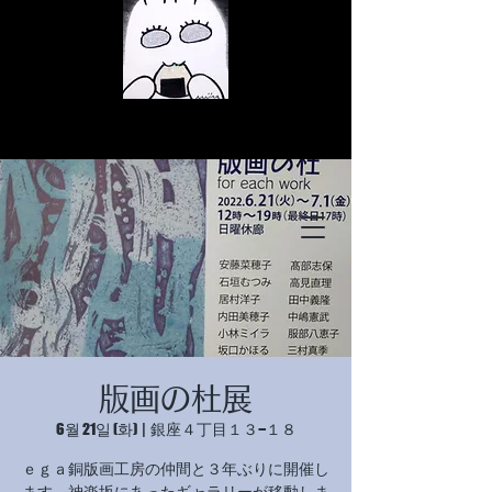
© Copyright 저작권 보호 대상입니
다.
© Copyright 저작권 보호 대상입니
版画の杜展
다.
© Copyright 저작권 보호 대상입니
6월 21일 (화)
  |  
銀座４丁目１３−１８
다.
ｅｇａ銅版画工房の仲間と３年ぶりに開催し
ます。神楽坂にあったギャラリーが移動しま