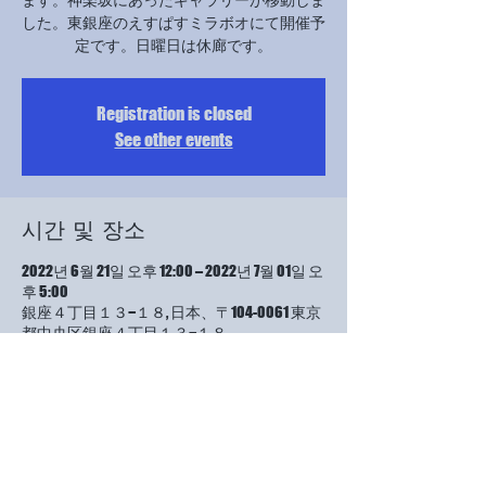
した。東銀座のえすぱすミラボオにて開催予
定です。日曜日は休廊です。
Registration is closed
See other events
시간 및 장소
2022년 6월 21일 오후 12:00 – 2022년 7월 01일 오
후 5:00
銀座４丁目１３−１８, 日本、〒104-0061 東京
都中央区銀座４丁目１３−１８
이벤트 소개
今回は、ギャラリーの方が受付をしていただ
けるということで、受付当番がなく、ぶらり
と来て良いと言われました。23日と27日、29