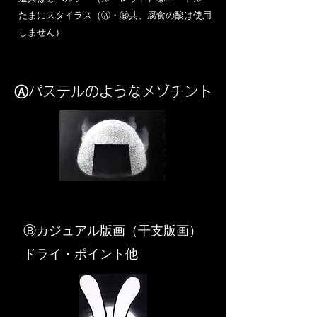
​たまにスタイラス（Ⓐ・Ⓑ共、腐食の酸は使用
しません）
Ⓐパステルのようなメゾチント
​Ⓑカジュアル版画（干支版画）
ドライ・ポイント他