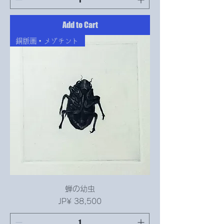
Add to Cart
銅版画・メゾチント
蝉の幼虫
Price
JP¥ 38,500