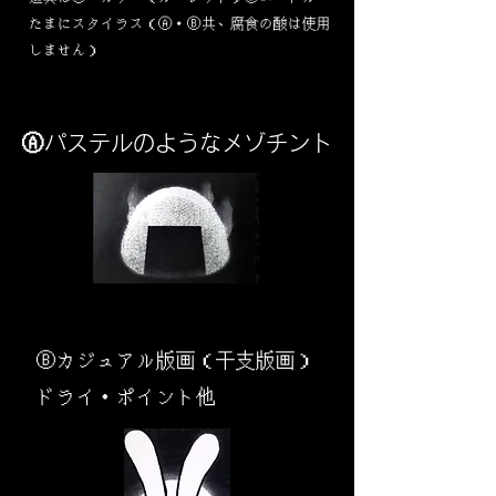
​たまにスタイラス（Ⓐ・Ⓑ共、腐食の酸は使用
しません）
Ⓐパステルのようなメゾチント
​Ⓑカジュアル版画（干支版画）
ドライ・ポイント他