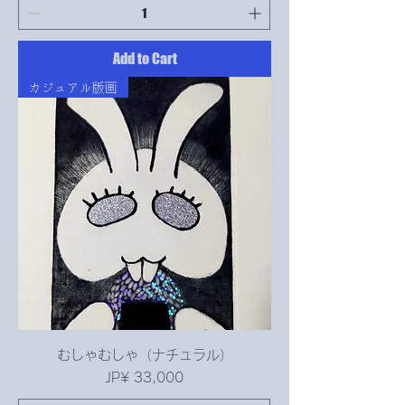
Add to Cart
カジュアル版画
むしゃむしゃ（ナチュラル）
Price
JP¥ 33,000