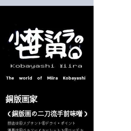
​ Ｋｏｂａｙａｓｈｉ Ⅿｉｉｒａ​
The world of Miira Kobayashi
​銅版画家
​（銅版画の二刀流手前味噌）
​技法はⒶメゾチントⒷドライ・ポイント
道具はⒶベルソー（ルーレット）Ⓑニードル