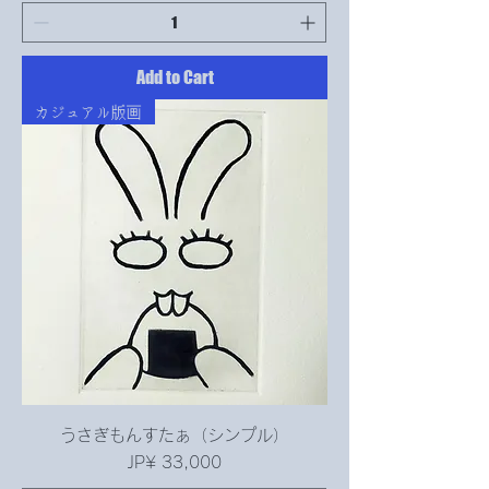
Add to Cart
カジュアル版画
うさぎもんすたぁ（シンプル）
Price
JP¥ 33,000