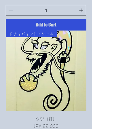
Add to Cart
ドライポイント・シール
タツ（虹）
Price
JP¥ 22,000