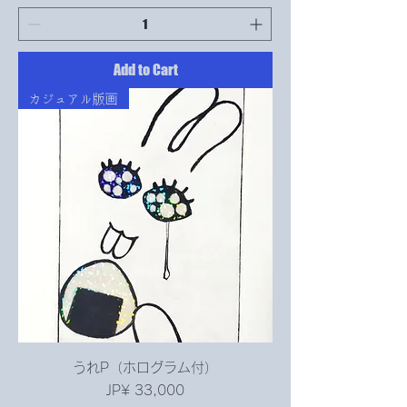
Add to Cart
カジュアル版画
うれP（ホログラム付）
Price
JP¥ 33,000