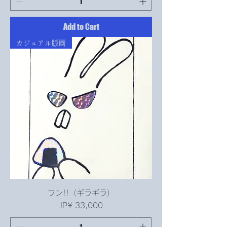
Add to Cart
カジュアル版画
フン!!（ギラギラ）
Price
JP¥ 33,000