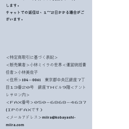
します。
チャットでの返信は、１～２日かかる場合がご
ざいます。
＜特定商取引に基づく表記＞
＜販売業者＞小林ミイラの世界＜運営統括責
任者＞小林美佐子
＜住所＞104－0061 東京都中央区銀座７丁
目１３番２０号 銀座ＴＨビル９階＜アント
レサロン内＞
​＜ＦＡＸ番号＞０５０－６８６８－４６３７
(ＩＰのＦＡＸです）
＜メールアドレス＞
miira@kobayashi-
miira.com