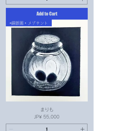
Add to Cart
★銅版画・メゾチント
まりも
Price
JP¥ 55,000