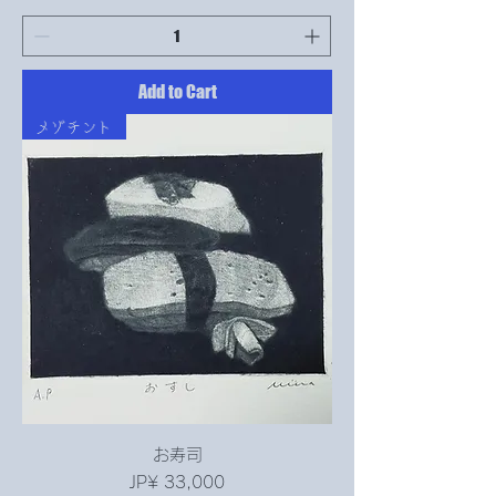
Add to Cart
メゾチント
お寿司
Price
JP¥ 33,000