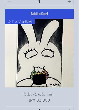
Add to Cart
カジュアル版画
うまいでんな（白）
Price
JP¥ 33,000