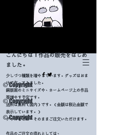
​こんにちは！作品の販売をはじめ
ました。
少しづつ種類を増やしています。グッズはおま
© Copyright
けで作ってみました。
​銅版画のミニサイズや、ホームページ上の作品
等増やす予定です。
© Copyright
送料は無料（国内）です。（金額は税込金額で
表示しています。）​
© Copyright
グッズなどは、そのままご注文いただけます。
作品のご注文の流れとしては、