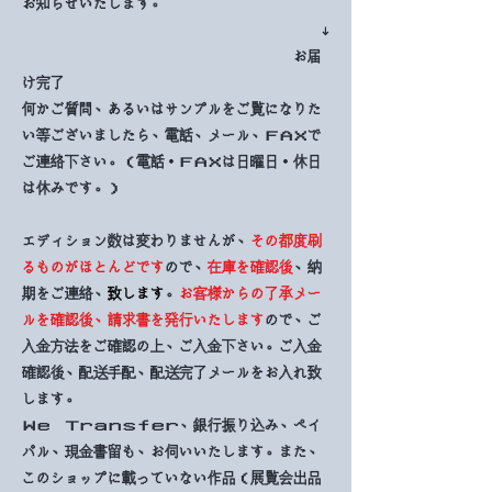
お知らせいたします。
↓
お届
け完了
何かご質問、あるいはサンプルをご覧になりた
い等ございましたら、電話、メール、ＦＡＸで
ご連絡下さい。（電話・ＦＡＸは日曜日・休日
は休みです。）
エディション数は変わりませんが、
その都度刷
るものがほとんどです
ので、
在庫を確認後
、納
期をご連絡、
致します
。
お客様からの了承メー
ルを確認後、請求書を発行いたします
ので、ご
入金方法をご確認の上、ご入金下さい。ご入金
確認後、配送手配、配送完了メールをお入れ致
します。
Ｗｅ Ｔｒａｎｓｆｅｒ、銀行振り込み、ペイ
パル、現金書留も、お伺いいたします。また、
このショップに載っていない作品（展覧会出品