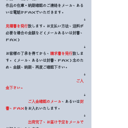
作品の在庫・納期確認のご連絡をメール、ある
いは電話かＦＡＸでいただきます。
↓
見積書を発行
致します。お支払い方法、送料が
必要な場合の金額など（メールあるいは封書、
ＦＡＸ）
↓
お客様の了承を得てから、
請求書を発行
致しま
す。（メール、あるいは封書、ＦＡＸ）​念のた
め、金額、納期、再度ご確認下さい。
↓
ご入
金下さい。
↓
ご入金確認のメール
、あるいは
封
書、ＦＡＸ
をお入れいたします。
↓
出荷完了、お届け予定をメールで