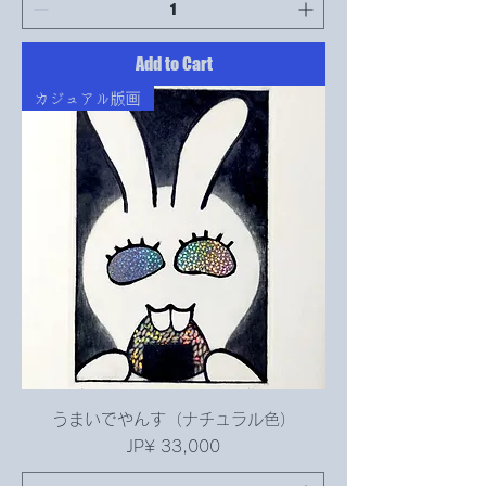
Add to Cart
カジュアル版画
うまいでやんす（ナチュラル色）
Price
JP¥ 33,000