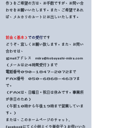
作）をご希望の方は、お手数ですが、お問い合
わせをお願いいたします。また、ご希望であれ
ば、メルカリのルートにお出しいたします。
前金（基本）
での受付
です
​どうぞ、宜しくお願い致します。また、お問い
合わせは、
ｇmailアドレス
miira@kobayashi-miira.com
（メールは２４時間受付）まで
電話番号０９０－１８４７－２０７２まで
​ＦＡＸ番号 ０５０－６８６８－４６３７ま
で。
（ＦＡＸは、日曜日・祝日は休みです。事業所
が休日のため）
（午前１０時から午後１９時まで営業していま
す。）
または、このホームページのチャット,
Facebookにて（小林ミイラ美佐子）お伺いいた