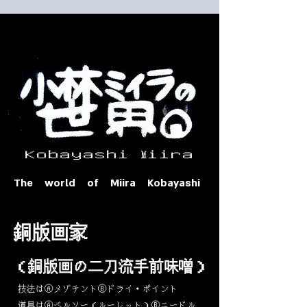
​ Ｋｏｂａｙａｓｈｉ Ⅿｉｉｒａ​
The world of Miira Kobayashi
​銅版画家
​（銅版画の二刀流手前味噌）
​技法はⒶメゾチントⒷドライ・ポイント
道具はⒶベルソー（ルーレット）Ⓑニードル