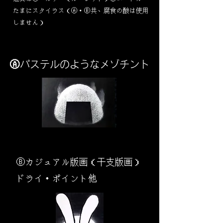
​たまにスタイラス（Ⓐ・Ⓑ共、腐食の酸は使用
しません）
Ⓐパステルのようなメゾチント
​Ⓑカジュアル版画（干支版画）
ドライ・ポイント他