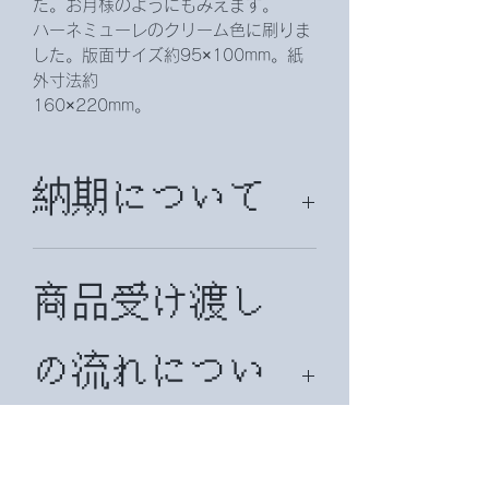
た。お月様のようにもみえます。
ハーネミューレのクリーム色に刷りま
した。版面サイズ約95×100mm。紙
外寸法約
160×220mm。
納期について
納期は、約２週間頂戴致します。
国外の場合は、約１ヶ月かかることが
商品受け渡し
ございます。
の流れについ
て