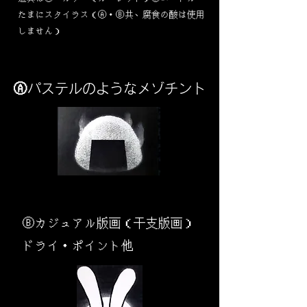
​たまにスタイラス（Ⓐ・Ⓑ共、腐食の酸は使用
しません）
Ⓐパステルのようなメゾチント
​Ⓑカジュアル版画（干支版画）
ドライ・ポイント他