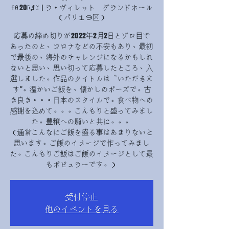
ꊰꆪ 20ꑍ,ꆏꇖ
  |  
ラ・ヴィレット グランドホール
（パリ１９区）
応募の締め切りが2022年2月2日とゾロ目で
あったのと、コロナなどの不安もあり、最初
で最後の、海外のチャレンジになるかもしれ
ないと思い、思い切って応募したところ、入
選しました。作品のタイトルは〝いただきま
す”。温かいご飯を、懐かしのポーズで。古
き良き・・・日本のスタイルで。食べ物への
感謝を込めて。。。こんもりと盛ってみまし
た。豊穣への願いと共に。。。
（通常こんなにご飯を盛る事はあまりないと
思います。ご飯のイメージで作ってみまし
た。こんもりご飯はご飯のイメージとして最
もポピュラーです。）
受付停止
他のイベントを見る