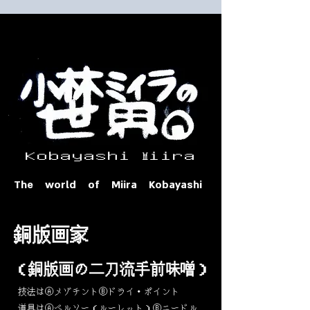
​ Ｋｏｂａｙａｓｈｉ Ⅿｉｉｒａ​
The world of Miira Kobayashi
​銅版画家
​（銅版画の二刀流手前味噌）
​技法はⒶメゾチントⒷドライ・ポイント
道具はⒶベルソー（ルーレット）Ⓑニードル