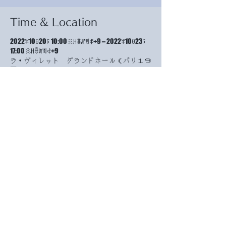
Time & Location
2022ꈎ10ꆪ20ꑍ 10:00 ꋧꃅꎕꏦꄮꈉ+9 – 2022ꈎ10ꆪ23ꑍ
17:00 ꋧꃅꎕꏦꄮꈉ+9
ラ・ヴィレット グランドホール（パリ１９
区）, Ｐarc de la Villette－211 avenue
jean jaures－75019 Paris
About the event
今年の会場は、オリンピック開催の準備のた
め、例年の会場ではなく、パリで最も大きな
公園の中にある施設で開催だそうです。
無事に開催される事を祈るだけです。（作品
の映像が一部かけているようですが、ホーム
ページのhttps://kobayashimiira.com,
小林ミイラの世界まで見ていただきますと、
イベントの表扉に載っています。）