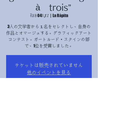
à trois”
ꊯꊪꆪ 04ꑍ,ꆏꋍ
  |  
La Ràpita
3人の文学者から１名をセレクトし、自身の
作品とオマージュする。グラフィックアート
コンテスト。ガートルード・スタインの部
で、1位を受賞しました。
チケットは販売されていません
他のイベントを見る
Time & Location
2024ꈎ11ꆪ04ꑍ 17:00 – 21:00
La Ràpita, Avinguda Catalunya, 12B, 43540 La
Ràpita, Tarragona, スペイン