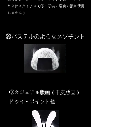
​たまにスタイラス（Ⓐ・Ⓑ共、腐食の酸は使用
しません）
Ⓐパステルのようなメゾチント
​Ⓑカジュアル版画（干支版画）
ドライ・ポイント他