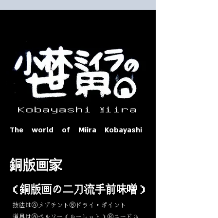
​ Ｋｏｂａｙａｓｈｉ Ⅿｉｉｒａ​
The world of Miira Kobayashi
​銅版画家
​（銅版画の二刀流手前味噌）
​技法はⒶメゾチントⒷドライ・ポイント
道具はⒶベルソー（ルーレット）Ⓑニードル