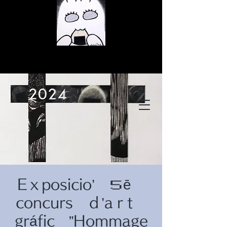
© Copyright
© Copyright
Eｘposicio’ ５ē
© Copyright
concurs ｄ’aｒt
gráfic ”Hommage