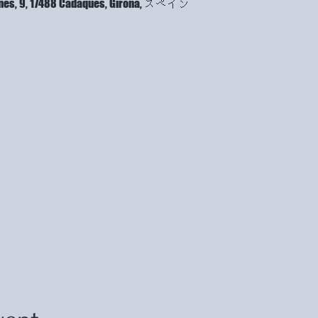
Sanés, 9, 17488 Cadaqués, Girona, スペイン