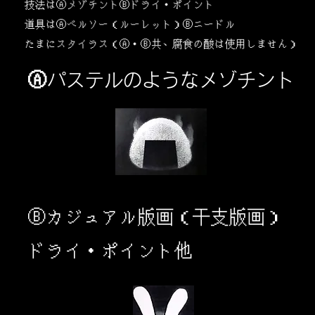
​技法はⒶメゾチントⒷドライ・ポイント
道具はⒶベルソー（ルーレット）Ⓑニードル
​たまにスタイラス（Ⓐ・Ⓑ共、腐食の酸は使用しません）
Ⓐパステルのようなメゾチント
​Ⓑカジュアル版画（干支版画）
ドライ・ポイント他