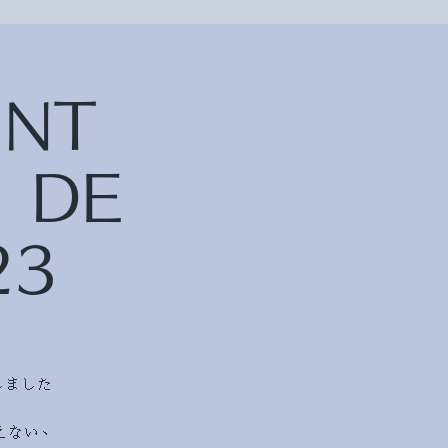
RINT
 DE
23
しました
えない、