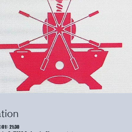
tion
01ꑍ 21:30