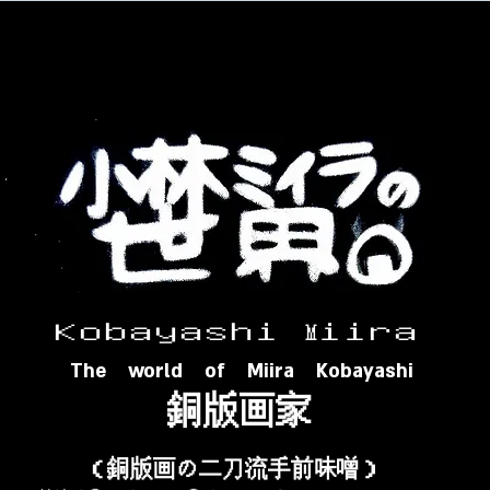
​ Ｋｏｂａｙａｓｈｉ Ⅿｉｉｒａ​
The world of Miira Kobayashi
​銅版画家
​（銅版画の二刀流手前味噌）