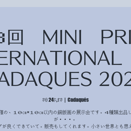
回 MINI P
TERNATIONAL
ADAQUES 20
ꃘꆪ 24ꑍ,ꆏꃘ
  |  
Cadaqués
催の、１０㎝×１０㎝以内の銅版画の展示会です。４種類出品
が・・・。
グが良くできていて。販売もしてくれます。小さい世界とも思