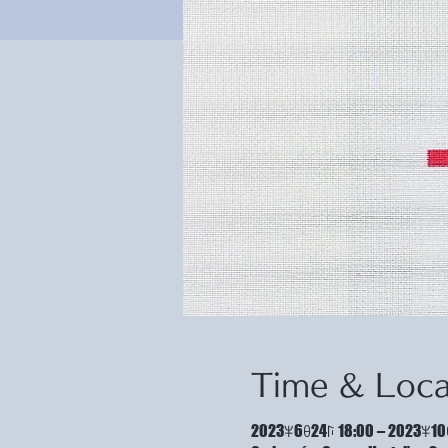
Time & Loca
2023ꈎ6ꆪ24ꑍ 18:00 – 2023ꈎ10ꆪ