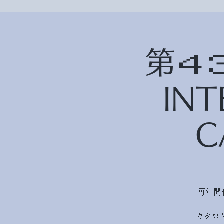
第４３
IN
C
毎年開
カタロ