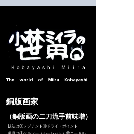
​ Ｋｏｂａｙａｓｈｉ Ⅿｉｉｒａ​
The world of Miira Kobayashi
​銅版画家
​（銅版画の二刀流手前味噌）
​技法はⒶメゾチントⒷドライ・ポイント
道具はⒶベルソー（ルーレット）Ⓑニードル