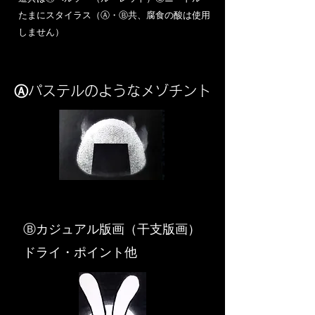
​たまにスタイラス（Ⓐ・Ⓑ共、腐食の酸は使用
しません）
Ⓐパステルのようなメゾチント
​Ⓑカジュアル版画（干支版画）
ドライ・ポイント他