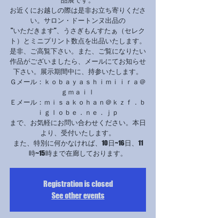
お近くにお越しの際は是非お立ち寄りくださ
い。サロン・ドートンヌ出品の
”いただきます”、うさぎもんすたぁ（セレク
ト）とミニプリント数点を出品いたします。
是非、ご高覧下さい。また、ご覧になりたい
作品がございましたら、メールにてお知らせ
下さい。展示期間中に、持参いたします。
Ｇメール：ｋｏｂａｙａｓｈｉｍｉｉｒａ＠
ｇｍａｉｌ
Ｅメール：ｍｉｓａｋｏｈａｎ＠ｋｚｆ．ｂ
ｉｇｌｏｂｅ．ｎｅ．ｊｐ
まで、お気軽にお問い合わせください。本日
より、受付いたします。
また、特別に何かなければ、10日~16日、11
時~15時まで在廊しております。
Registration is closed
See other events