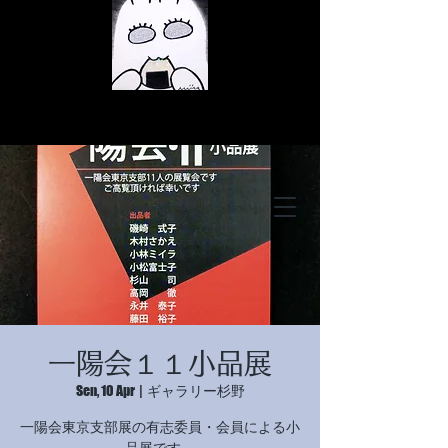
© Copyright
© Copyright
一陽会１１小品展
© Copyright
Sen, 10 Apr
  |  
ギャラリー杉野
一陽会東京支部展の有志委員・会員による小
品展です。