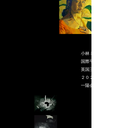
小林ミイラの世界・代表
国際平和美術会会員
英国王立美術協会名誉会
２０２５）
​一陽会・委員