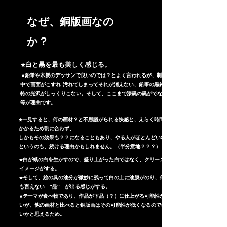
​なぜ、銅版画なの
か？
​ ★白と黒を最も美しく感じる。
​ ★鉛筆や木炭のデッサンで良いのでは？とよく言われるが、制作途
中で画面がこすれ 汚れてしまってそれが消えない、鉛筆の黒鉛独
特の光沢がしっくりこない。そして、ここまで漆黒の黒がでない、
等が理由です。
★一見すると、何の画材？と不思議がられる快感と、えらく時間が
かかるため割に合わず、
しかもその効果も？？になることもあり、やる人がほとんどいない
というのも、続ける理由かもしれません。（半分意地？？？）
★白が紙の白を生かすので、盛り上がった白ではなく、クリーンな
イメージがする。
★そして、絵の具の油分が微妙に残って白の上に油膜がのり、何と
も言えない ″品″ が出る感じがする​。
★テーマが食べ物であり、作品が下品（？）に仕上がる可能性が高
いが、他の画材と比べると銅版画はその可能性が低くなるのではな
いかと思えるため。