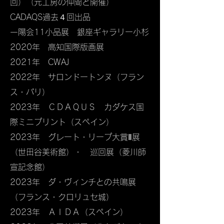
回）（元工房の仲間と開催）
CADAQS過去４回出品
一陽会11小品展 銀座ギャラリー小杉
2020年 高知国際版画展
2021年 CWAJ
2022年 サロンドートンヌ（フラン
ス・パリ）
2023年 ＣＤＡＱＵＳ カダケス国
際ミニプリント（スペイン）
2023年 グレート・リープ大賞Ⅱ展
（世田谷美術館）・ 巡回展（菱川師
宣記念館）
2023年 ダ・ヴィンチとの共鳴​展
（フランス・クロリュセ城）
2023年 ＡＩＤＡ（スペイン）