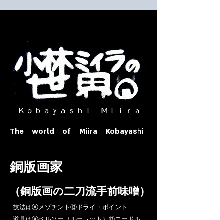
​ Ｋｏｂａｙａｓｈｉ Ⅿｉｉｒａ​
The world of Miira Kobayashi
​銅版画家
​（銅版画の二刀流手前味噌）
​技法はⒶメゾチントⒷドライ・ポイント
道具はⒶベルソー（ルーレット）Ⓑニードル