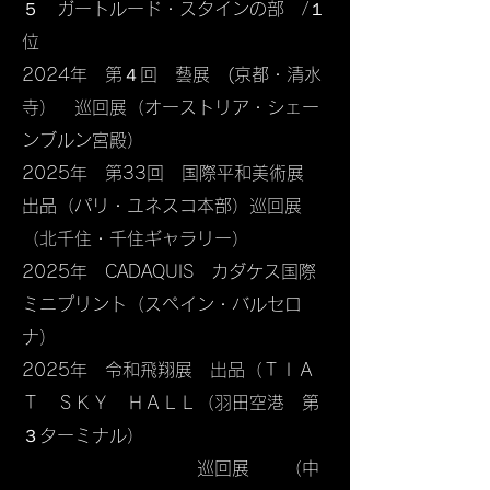
５ ガートルード・スタインの部 /１
位
​2024年 第４回 藝展 (京都・清水
寺） 巡回展（オーストリア・シェー
ンブルン宮殿）
​2025年 第33回 国際平和美術展
出品（パリ・ユネスコ本部）巡回展
（北千住・千住ギャラリー）​
2025年 CADAQUIS カダケス国際
ミニプリント（スペイン・バルセロ
ナ）
​2025年 令和飛翔展 出品（ＴＩＡ
Ｔ ＳＫＹ ＨＡＬＬ（羽田空港 第
３ターミナル）
​ 巡回展 （中