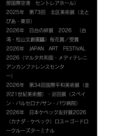
部国際空港 セントレアホール）
2025年 第73回 北区美術展（北と
ぴあ・東京）
2026年 日台の絆展 2026 （台
湾・松山文創園區）桜花賞／受賞
2026年 JAPAN ART FESTIVAL
2026（マルタ共和国・メディテレニ
アンカンファレンスセンタ
ー）
2026年 第34回国際平和美術展（金
沢21世紀美術館）・巡回展（スペイ
ン・バルセロナ/サン・パウ病院）
​2026年 日本ケべック友好展2026
（カナダ・ケべック）ロス＝ゴードロ
ークルーズターミナル