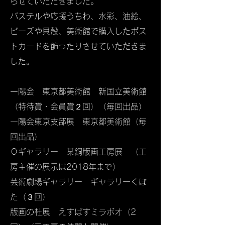
らせていただきました。
パステルや応援うちわ、水彩、油絵、
ビーズや貝殻、美術館で購入したポス
トカードを飾ったりさせていただきま
した。
一陽会 東京都美術館 新国立美術館
（特待賞・会員賞２回）​（毎回出品）
一陽会東京支部展 東京都美術館（毎
回出品）
Ｏギャラリー 某銅版画工房展 （工
房主催の展示は2018年まで）
芸術劇場ギャラリー ギャラリーくぼ
た（３回）
版画の杜展 えすぱすミラボオ（2