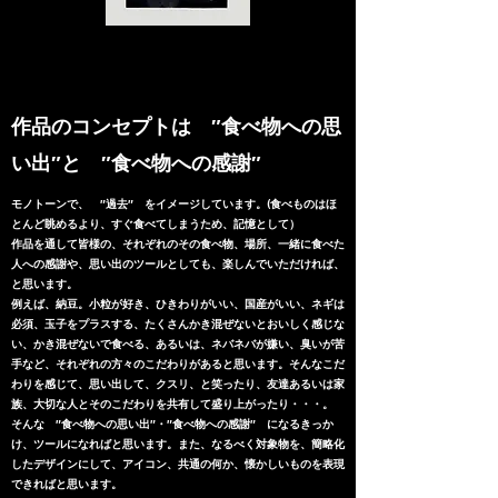
​作品のコンセプトは ″食べ物への思
い出″と ″食べ物への感謝″
モノトーンで、 ″過去″ をイメージしています。(食べものはほ
とんど眺めるより、すぐ食べてしまうため、記憶として
）
作品を通して皆様の、それぞれのその食べ物、場所、一緒に食べた
人への感謝や、思い出のツールとしても、楽しんでいただければ、
と思います。
例えば、納豆。小粒が好き、ひきわりがいい、国産がいい、ネギは
必須、玉子をプラスする、たくさんかき混ぜないとおいしく感じな
い、かき混ぜないで食べる、あるいは、ネバネバが嫌い、臭いが苦
手など、それぞれの方々のこだわりがあると思います。そんなこだ
わりを感じて、思い出して、クスリ、と笑ったり、友達あるいは家
族、大切な人とそのこだわりを共有して盛り上がったり・・・。
そんな ″食べ物への思い出″・″食べ物への感謝″ になるきっか
け、ツールになればと思います。また、なるべく対象物を、簡略化
したデザインにして、アイコン、共通の何か、懐かしいものを表現
できればと思います。