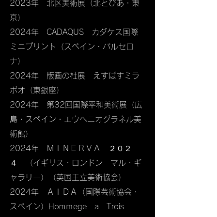
2023年 北区美術展（北とぴあ・東
京）​
​2024年 CADAQUS カダケス国際
ミニプリント（スペイン・バルセロ
ナ）
2024年 版画の杜展 えすぱすミラ
ボオ​（東銀座）
2024年 第32回国際平和美術展（広
島・スペイン・エウヘニオグラネル美
術館）
2024年 ＭＩＮＥＲＶＡ ２０２
４ （イギリス・ロンドン マル・ギ
ャラリー）（英国王立美術協会）
2024年 ＡＩＤＡ（国際芸術協会・
スペイン）Homｍege a Trois