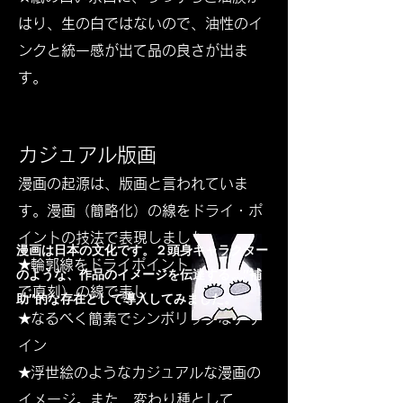
はり、生の白ではないので、油性のイ
ンクと統一感が出て品の良さが出ま
す。
カジュアル版画
漫画の起源は、版画と言われていま
す。漫画（簡略化）の線をドライ・ポ
イントの技法で表現しました。​
​漫画は日本の文化です。２頭身キャラクター
★輪郭線をドライポイント（ニードル
のような、作品のイメージを伝達する、″補
で直刻）の線で表し
助″的な存在として導入してみました。
★なるべく簡素でシンボリックなデザ
イン
★浮世絵のようなカジュアルな漫画の
イメージ。
また、変わり種として、