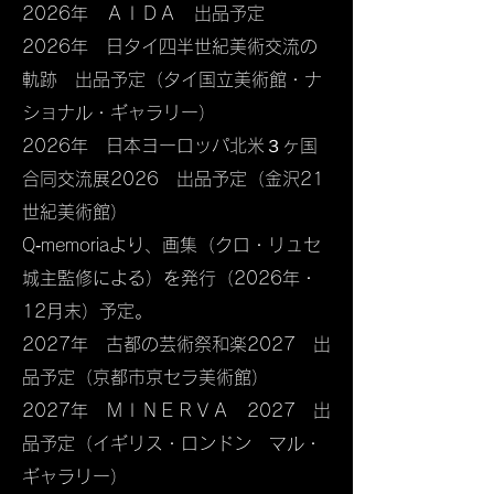
2026年 ＡＩＤＡ 出品予定
2026年 日タイ四半世紀美術交流の
軌跡 出品予定（タイ国立美術館・ナ
ショナル・ギャラリー）
2026年 日本ヨーロッパ北米３ヶ国
合同交流展2026 出品予定（金沢21
世紀美術館）
Q‐memoriaより、画集（クロ・リュセ
城主監修による）を発行（2026年・
12月末）予定。
2027年 古都の芸術祭和楽2027 出
品予定（京都市京セラ美術館）
2027年 ＭＩＮＥＲＶＡ 2027 出
品予定（イギリス・ロンドン マル・
ギャラリー）