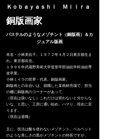
​Ｋｏｂａｙａｓｈｉ Ｍｉｉｒａ
​銅版画家
パステルのようなメゾチント​（銅版画）＆カ
ジュアル版画
本名​・小林美佐子。１９７２年４月２日東京都生ま
れ。東京都在住。
１９９６年武蔵野美術大学造形学部油絵学科油絵専
攻卒業。
小林ミイラの世界・代表。銅版画家。
銅版画との出合いは、就職した某画材売場で、担当
の棚に銅版画のコーナーがあって、
（現在は扱いなし）これだけは習わないと分からな
いな、と思い、工房に通い始め、ハマり、現在に至
ります。
（現在は退職）
主に、技法は酸を使わないメゾチント。ベルベット
のような美しさの黒がメゾチントの特長ですが、