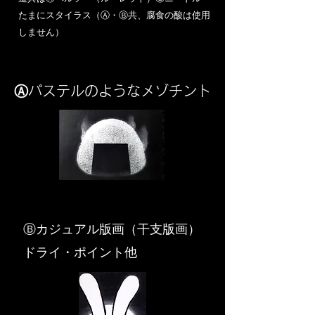
​たまにスタイラス（Ⓐ・Ⓑ共、腐食の酸は使用
しません）
Ⓐパステルのようなメゾチント
​Ⓑカジュアル版画（干支版画）
ドライ・ポイント他