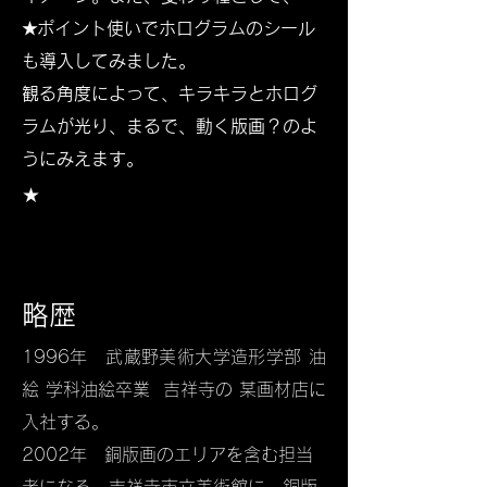
★ポイント使いでホログラムのシール
も導入してみました。
観る角度によって、キラキラとホログ
ラムが光り、まるで、動く版画？のよ
うにみえます。
​★
略歴
1996年 武蔵野美術大学造形学部 油
絵 学科油絵卒業 吉祥寺の 某画材店に
入社する。
2002年 銅版画のエリアを含む担当