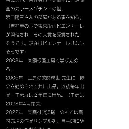
者になる。吉祥寺市立美術館に、銅版
画のカラーメゾチントの祖、
浜口陽三さんの部屋がある事を知る。
（吉祥寺の地で東京版画ビエンナーレ
が開催され、その大賞を受賞された
そうです。現在はビエンナーレはない
そうです）
2003年 某銅板画工房で学び始め
る。
2006年 工房の故関琳世 先生に一陽
会を勧められて共に出品。以後毎年出
品。工房展は２年毎に出品。（工房は
2023年4月閉房）
2022年 某画材店退職 会社では画
材売場の作品サンプルを、自主的にや