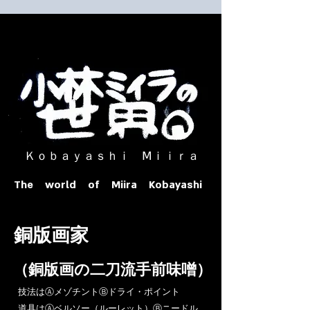
​ Ｋｏｂａｙａｓｈｉ Ⅿｉｉｒａ​
The world of Miira Kobayashi
​銅版画家
​（銅版画の二刀流手前味噌）
​技法はⒶメゾチントⒷドライ・ポイント
道具はⒶベルソー（ルーレット）Ⓑニードル