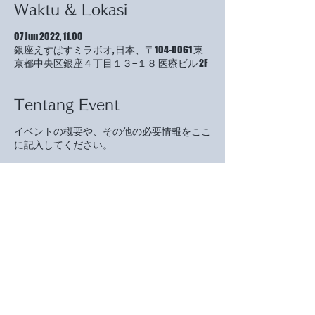
Waktu & Lokasi
07 Jun 2022, 11.00
銀座えすぱすミラボオ, 日本、〒104-0061 東
京都中央区銀座４丁目１３−１８ 医療ビル 2F
Tentang Event
イベントの概要や、その他の必要情報をここ
に記入してください。
イベントスケジュールの詳細やおすすめの服
装、その他参加者の参考になる情報を載せま
しょう。講演者がいる場合、トークテーマや
講演者の短い経歴を載せるのもいいでしょ
う。特定の方を対象にしたイベントである場
合は、その旨を明記してください。
この欄を利用してイベントのオリジナリティ
や開催への思いをアピールし、ユーザーの参
加意欲を高めましょう。