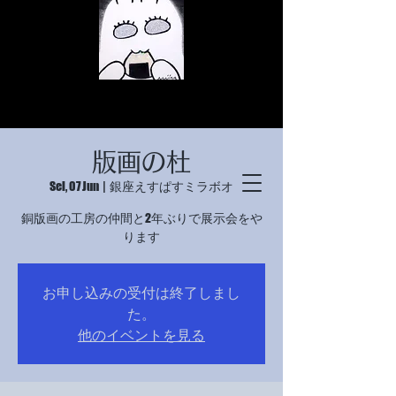
版画の杜
Sel, 07 Jun
  |  
銀座えすぱすミラボオ
銅版画の工房の仲間と2年ぶりで展示会をや
ります
© Copyright
お申し込みの受付は終了しまし
© Copyright
た。
他のイベントを見る
© Copyright