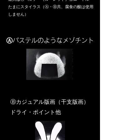
​たまにスタイラス（Ⓐ・Ⓑ共、腐食の酸は使用
しません）
Ⓐパステルのようなメゾチント
​Ⓑカジュアル版画（干支版画）
ドライ・ポイント他