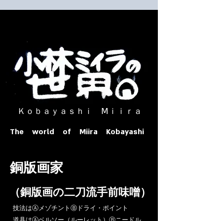
​ Ｋｏｂａｙａｓｈｉ Ⅿｉｉｒａ​
The world of Miira Kobayashi
​銅版画家
​（銅版画の二刀流手前味噌）
​技法はⒶメゾチントⒷドライ・ポイント
道具はⒶベルソー（ルーレット）Ⓑニードル