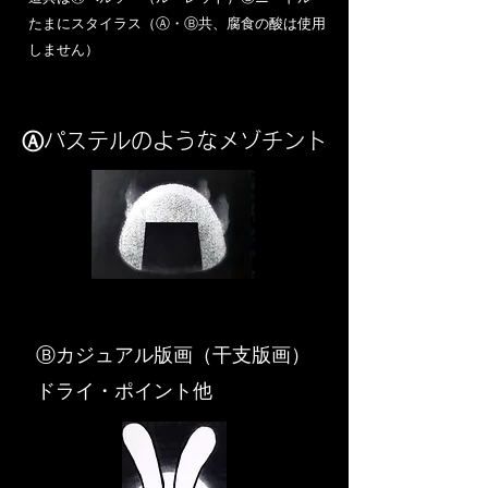
​たまにスタイラス（Ⓐ・Ⓑ共、腐食の酸は使用
しません）
Ⓐパステルのようなメゾチント
​Ⓑカジュアル版画（干支版画）
ドライ・ポイント他