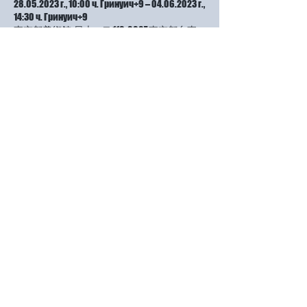
28.05.2023 г., 10:00 ч. Гринуич+9 – 04.06.2023 г.,
14:30 ч. Гринуич+9
東京都美術館, 日本、〒110-0007 東京都台東
区上野公園８−３６
За събитието
支部展は、会員でなくても出品できます。審
査はありません。この機会に出品されてみて
はいかがでしょうか？初出品、一万円です。
応募要項をご希望のかたは、小林ミイラのメ
ールアドレスまでお知らせ下さい。（５月１
５日までに）追って、要項をおおくりいたし
ます。絵画、版画、彫刻のジャンルです。
Споделете това събитие