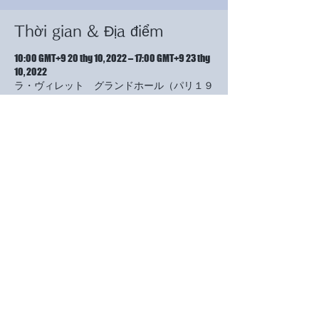
Thời gian & Địa điểm
10:00 GMT+9 20 thg 10, 2022 – 17:00 GMT+9 23 thg
10, 2022
ラ・ヴィレット グランドホール（パリ１９
区）, Ｐarc de la Villette－211 avenue
jean jaures－75019 Paris
Giới thiệu về sự kiện
今年の会場は、オリンピック開催の準備のた
め、例年の会場ではなく、パリで最も大きな
公園の中にある施設で開催だそうです。
無事に開催される事を祈るだけです。（作品
の映像が一部かけているようですが、ホーム
ページのhttps://kobayashimiira.com,
小林ミイラの世界まで見ていただきますと、
イベントの表扉に載っています。）