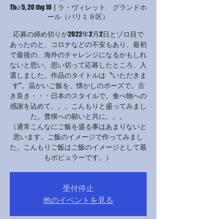
Thứ 5, 20 thg 10
  |  
ラ・ヴィレット グランドホ
ール（パリ１９区）
応募の締め切りが2022年2月2日とゾロ目で
あったのと、コロナなどの不安もあり、最初
で最後の、海外のチャレンジになるかもしれ
ないと思い、思い切って応募したところ、入
選しました。作品のタイトルは〝いただきま
す”。温かいご飯を、懐かしのポーズで。古
き良き・・・日本のスタイルで。食べ物への
感謝を込めて。。。こんもりと盛ってみまし
た。豊穣への願いと共に。。。
（通常こんなにご飯を盛る事はあまりないと
思います。ご飯のイメージで作ってみまし
た。こんもりご飯はご飯のイメージとして最
もポピュラーです。）
受付停止
他のイベントを見る