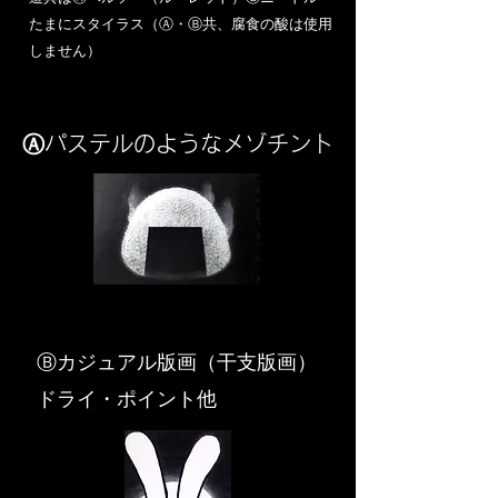
​たまにスタイラス（Ⓐ・Ⓑ共、腐食の酸は使用
しません）
Ⓐパステルのようなメゾチント
​Ⓑカジュアル版画（干支版画）
ドライ・ポイント他