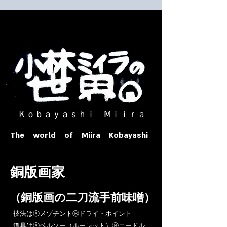
​ Ｋｏｂａｙａｓｈｉ Ⅿｉｉｒａ​
The world of Miira Kobayashi
​銅版画家
​（銅版画の二刀流手前味噌）
​技法はⒶメゾチントⒷドライ・ポイント
道具はⒶベルソー（ルーレット）Ⓑニードル