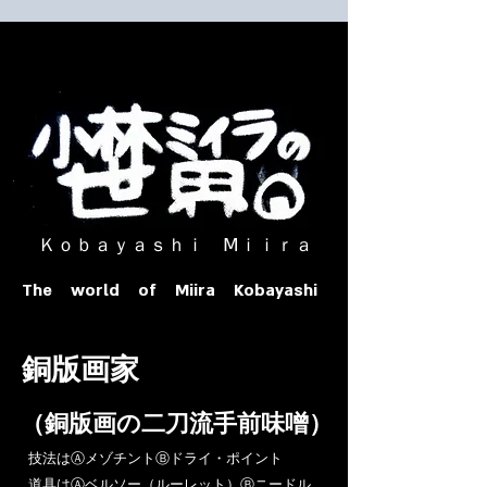
​ Ｋｏｂａｙａｓｈｉ Ⅿｉｉｒａ​
The world of Miira Kobayashi
​銅版画家
​（銅版画の二刀流手前味噌）
​技法はⒶメゾチントⒷドライ・ポイント
道具はⒶベルソー（ルーレット）Ⓑニードル