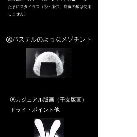
​たまにスタイラス（Ⓐ・Ⓑ共、腐食の酸は使用
しません）
Ⓐパステルのようなメゾチント
​Ⓑカジュアル版画（干支版画）
ドライ・ポイント他