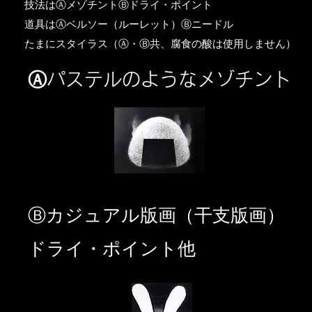
​技法はⒶメゾチントⒷドライ・ポイント
道具はⒶベルソー（ルーレット）Ⓑニードル
​たまにスタイラス（Ⓐ・Ⓑ共、腐食の酸は使用しません）
Ⓐパステルのようなメゾチント
​Ⓑカジュアル版画（干支版画）
ドライ・ポイント他