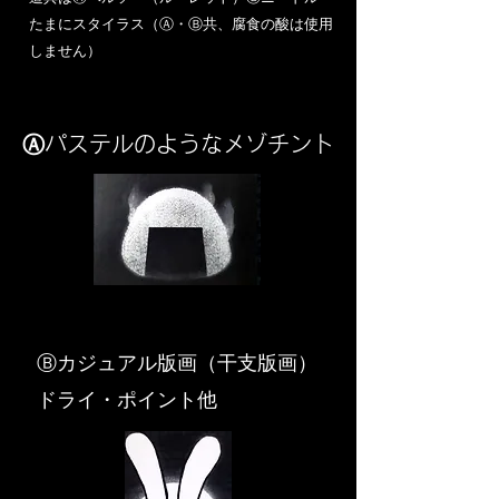
​たまにスタイラス（Ⓐ・Ⓑ共、腐食の酸は使用
しません）
Ⓐパステルのようなメゾチント
​Ⓑカジュアル版画（干支版画）
ドライ・ポイント他