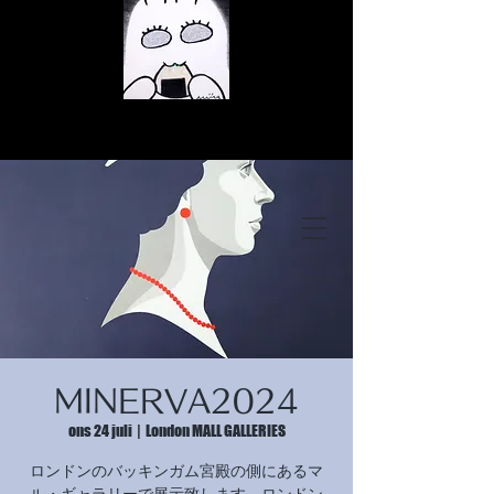
© Copyright
© Copyright
MINERVA2024
© Copyright
ons 24 juli
  |  
London MALL GALLERIES
ロンドンのバッキンガム宮殿の側にあるマ
ル・ギャラリーで展示致します。ロンドン