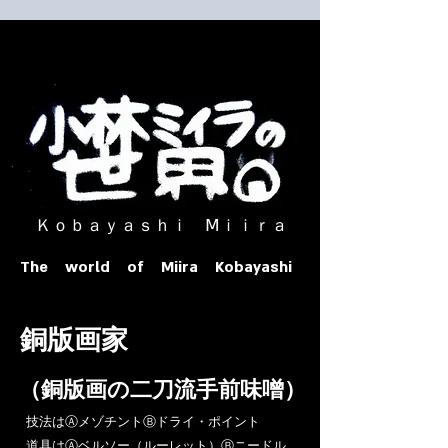
​ Ｋｏｂａｙａｓｈｉ Ⅿｉｉｒａ​
The world of Miira Kobayashi
​銅版画家
​（銅版画の二刀流手前味噌）
​技法はⒶメゾチントⒷドライ・ポイント
道具はⒶベルソー（ルーレット）Ⓑニードル