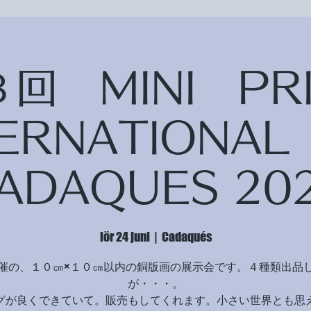
回 MINI P
TERNATIONAL
ADAQUES 20
lör 24 juni
  |  
Cadaqués
催の、１０㎝×１０㎝以内の銅版画の展示会です。４種類出品
が・・・。
グが良くできていて。販売もしてくれます。小さい世界とも思