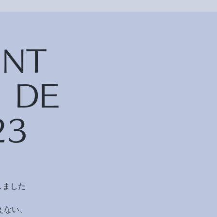
RINT
 DE
23
しました
えない、