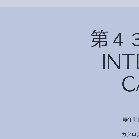
第４３
IN
C
毎年開
カタロ