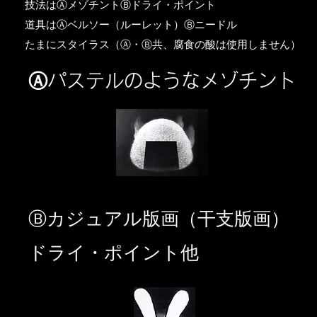
​技法はⒶメゾチントⒷドライ・ポイント
道具はⒶベルソー（ルーレット）Ⓑニードル
​たまにスタイラス（Ⓐ・Ⓑ共、腐食の酸は使用しません）
Ⓐパステルのようなメゾチント
​Ⓑカジュアル版画（干支版画）
ドライ・ポイント他