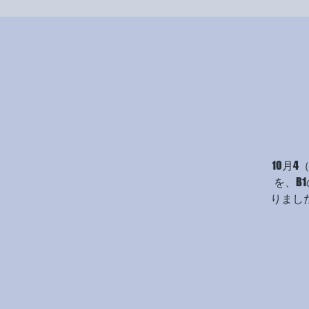
10月
を、B
りまし