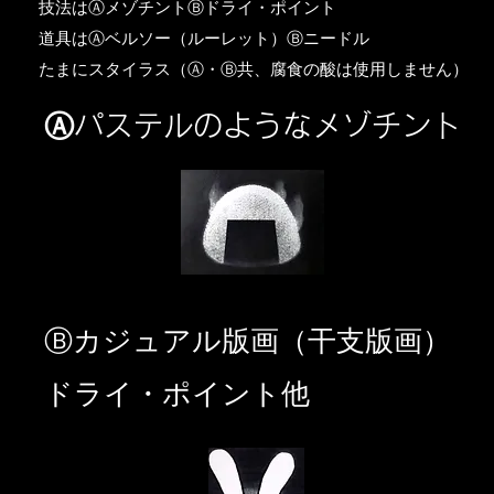
​技法はⒶメゾチントⒷドライ・ポイント
道具はⒶベルソー（ルーレット）Ⓑニードル
​たまにスタイラス（Ⓐ・Ⓑ共、腐食の酸は使用しません）
Ⓐパステルのようなメゾチント
​Ⓑカジュアル版画（干支版画）
ドライ・ポイント他