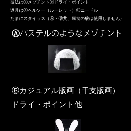
​技法はⒶメゾチントⒷドライ・ポイント
道具はⒶベルソー（ルーレット）Ⓑニードル
​たまにスタイラス（Ⓐ・Ⓑ共、腐食の酸は使用しません）
Ⓐパステルのようなメゾチント
​Ⓑカジュアル版画（干支版画）
ドライ・ポイント他