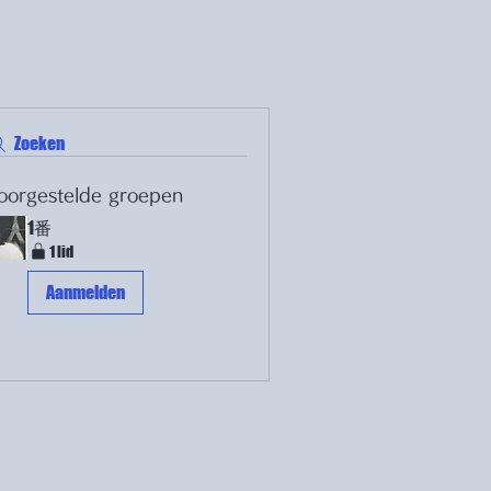
Zoeken
oorgestelde groepen
1番
1 lid
Aanmelden