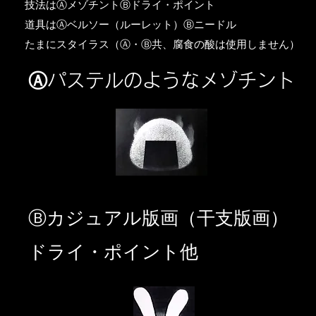
​技法はⒶメゾチントⒷドライ・ポイント
道具はⒶベルソー（ルーレット）Ⓑニードル
​たまにスタイラス（Ⓐ・Ⓑ共、腐食の酸は使用しません）
Ⓐパステルのようなメゾチント
​Ⓑカジュアル版画（干支版画）
ドライ・ポイント他