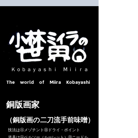
​ Ｋｏｂａｙａｓｈｉ Ⅿｉｉｒａ​
The world of Miira Kobayashi
​銅版画家
​（銅版画の二刀流手前味噌）
​技法はⒶメゾチントⒷドライ・ポイント
道具はⒶベルソー（ルーレット）Ⓑニードル