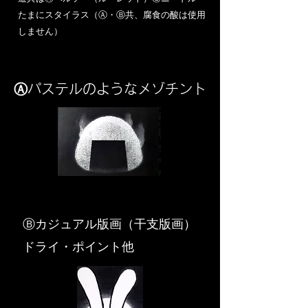
​たまにスタイラス（Ⓐ・Ⓑ共、腐食の酸は使用
しません）
Ⓐパステルのようなメゾチント
​Ⓑカジュアル版画（干支版画）
ドライ・ポイント他