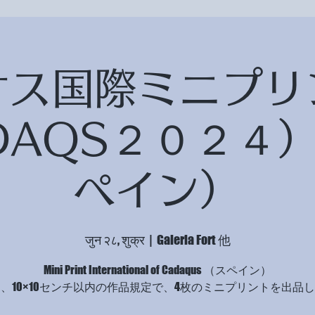
ケス国際ミニプリ
DAQS２０２４
ペイン）
जुन २८, शुक्र
  |  
Galeria Fort 他
Mini Print International of Cadaqus （スペイン）