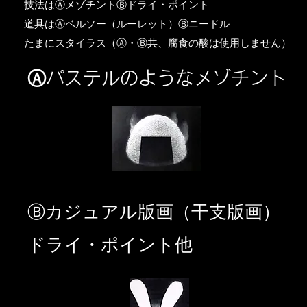
​技法はⒶメゾチントⒷドライ・ポイント
道具はⒶベルソー（ルーレット）Ⓑニードル
​たまにスタイラス（Ⓐ・Ⓑ共、腐食の酸は使用しません）
Ⓐパステルのようなメゾチント
​Ⓑカジュアル版画（干支版画）
ドライ・ポイント他