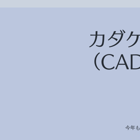
カダ
（CA