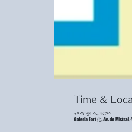
Time & Loca
२०२४ जुन २८, १८:००
Galeria Fort 他, Av. de Mistra