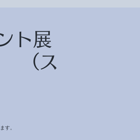
ント展
） （ス