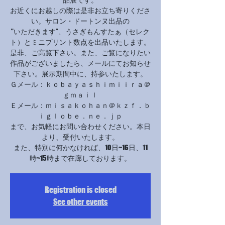
お近くにお越しの際は是非お立ち寄りくださ
い。サロン・ドートンヌ出品の
”いただきます”、うさぎもんすたぁ（セレク
ト）とミニプリント数点を出品いたします。
是非、ご高覧下さい。また、ご覧になりたい
作品がございましたら、メールにてお知らせ
下さい。展示期間中に、持参いたします。
Ｇメール：ｋｏｂａｙａｓｈｉｍｉｉｒａ＠
ｇｍａｉｌ
Ｅメール：ｍｉｓａｋｏｈａｎ＠ｋｚｆ．ｂ
ｉｇｌｏｂｅ．ｎｅ．ｊｐ
まで、お気軽にお問い合わせください。本日
より、受付いたします。
また、特別に何かなければ、10日~16日、11
時~15時まで在廊しております。
Registration is closed
See other events