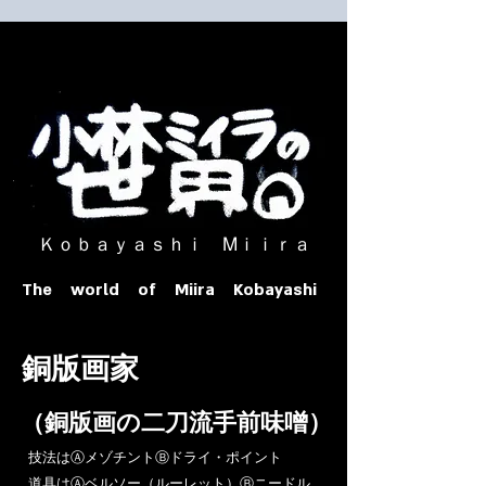
​ Ｋｏｂａｙａｓｈｉ Ⅿｉｉｒａ​
The world of Miira Kobayashi
​銅版画家
​（銅版画の二刀流手前味噌）
​技法はⒶメゾチントⒷドライ・ポイント
道具はⒶベルソー（ルーレット）Ⓑニードル