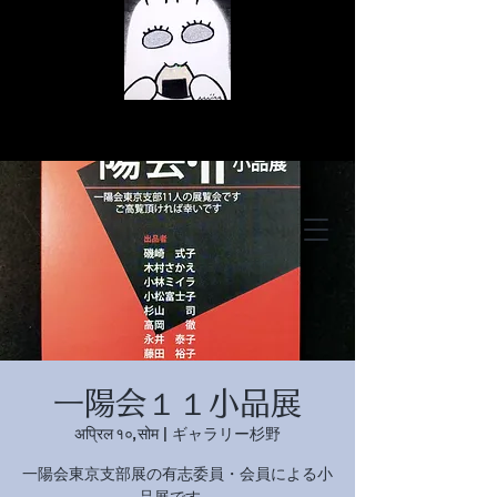
© Copyright
© Copyright
一陽会１１小品展
© Copyright
अप्रिल १०, सोम
  |  
ギャラリー杉野
一陽会東京支部展の有志委員・会員による小
品展です。