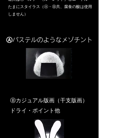
​たまにスタイラス（Ⓐ・Ⓑ共、腐食の酸は使用
しません）
Ⓐパステルのようなメゾチント
​Ⓑカジュアル版画（干支版画）
ドライ・ポイント他