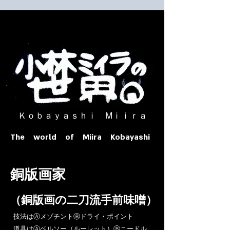
​ Ｋｏｂａｙａｓｈｉ Ⅿｉｉｒａ​
The world of Miira Kobayashi
​銅版画家
​（銅版画の二刀流手前味噌）
​技法はⒶメゾチントⒷドライ・ポイント
道具はⒶベルソー（ルーレット）Ⓑニードル