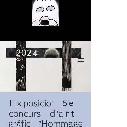
© Copyright
© Copyright
Eｘposicio’ ５ē
© Copyright
concurs ｄ’aｒt
gráfic ”Hommage