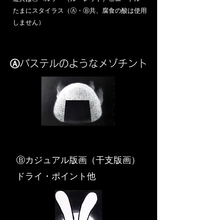
​たまにスタイラス（Ⓐ・Ⓑ共、腐食の酸は使用
しません）
Ⓐパステルのようなメゾチント
​Ⓑカジュアル版画（干支版画）
ドライ・ポイント他