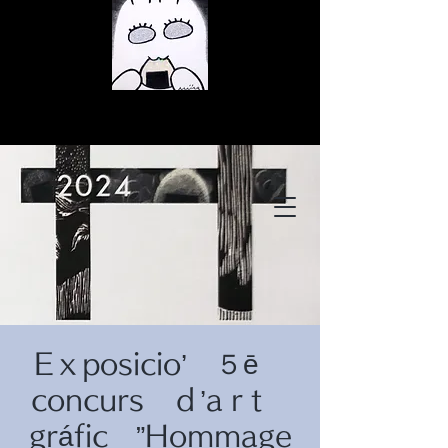
© Copyright
© Copyright
Eｘposicio’ ５ē
© Copyright
concurs ｄ’aｒt
gráfic ”Hommage