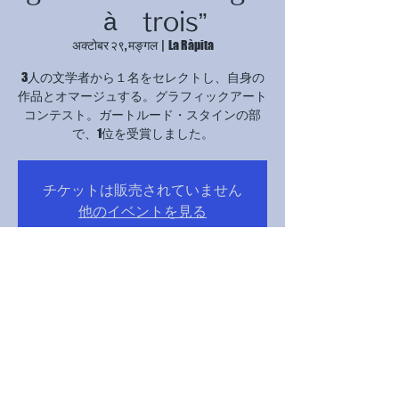
à trois”
अक्टोबर २९, मङ्गल
  |  
La Ràpita
3人の文学者から１名をセレクトし、自身の
作品とオマージュする。グラフィックアート
コンテスト。ガートルード・スタインの部
で、1位を受賞しました。
チケットは販売されていません
他のイベントを見る
Time & Location
२०२४ अक्टोबर २९, १७:०० – २१:००
La Ràpita, Avinguda Catalunya, 12B, 43540 La
Ràpita, Tarragona, スペイン