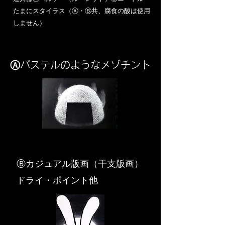
​たまにスタイラス（Ⓐ・Ⓑ共、腐食の酸は使用
しません）
Ⓐパステルのようなメゾチント
​Ⓑカジュアル版画（干支版画）
ドライ・ポイント他