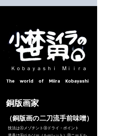
​ Ｋｏｂａｙａｓｈｉ Ⅿｉｉｒａ​
The world of Miira Kobayashi
​銅版画家
​（銅版画の二刀流手前味噌）
​技法はⒶメゾチントⒷドライ・ポイント
道具はⒶベルソー（ルーレット）Ⓑニードル