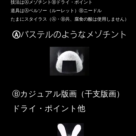
​技法はⒶメゾチントⒷドライ・ポイント
道具はⒶベルソー（ルーレット）Ⓑニードル
​たまにスタイラス（Ⓐ・Ⓑ共、腐食の酸は使用しません）
Ⓐパステルのようなメゾチント
​Ⓑカジュアル版画（干支版画）
ドライ・ポイント他