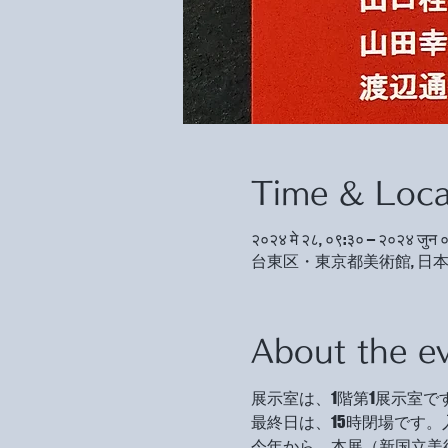
Time & Loca
२०२४ मे २८, ०९:३० – २०२४ जुन 
台東区・東京都美術館, 日本、
About the e
展示室は、1階第1展示室で
最終日は、15時閉場です
今年から、本展（新国立美