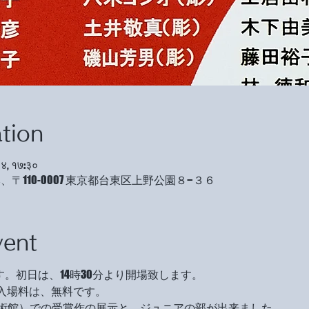
tion
०४, १७:३०
〒110-0007 東京都台東区上野公園８−３６
vent
す。初日は、14時30分より開場致します。
。入場料は、無料です。
術館）での受賞作の展示と、ジュニアの部が出来ました。