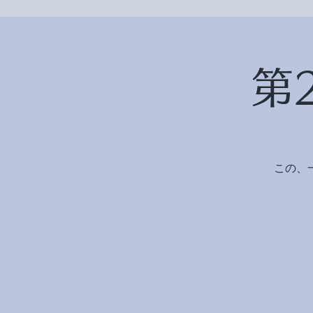
第
この、