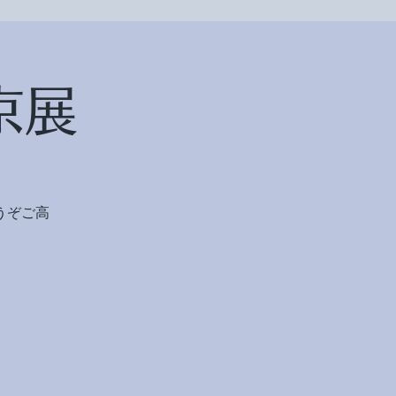
京展
うぞご高